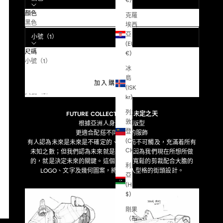
€)
顏色
克羅
尺碼:
黑色
埃西
亞
小號（1）
(EUR
尺碼
€)
FUTURE111ONE CONCEPT
小號（1）
冰
中號（2）
島
加入購物車
(ISK
大號（3）
kr)
列支
FUTURE COLLECTION - 未定之天
敦斯
根據亞洲人身形設計版型
登
更適合配搭不同流行的服飾
(CHF
有人認為未來是未來是不確定的、遙遠而不可觸及，充滿着所有
CHF)
未知之數；但我們認為未來就是現在，因為我們現在所想所做
的，就是決定未來的關鍵。這個系列以寬鬆的剪裁配合大膽的
利比
LOGO、文字及幾何圖案，將此融入型格的街頭設計。
亞
(HKD
$)
剛果
（布