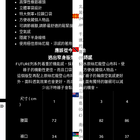
高彈性橡筋褲頭
北馬
立體軍袋設計
其頓
特大側軍+拉鍊口袋
(MKD
方便收藏個人物品
ден)
可調節褲腳,調節最舒適的鬆緊度
空氣感
千里
隱藏下半身線條
達及
使用極佳原絲尼龍，涼感的著用體驗
托巴
應該從今日開始
哥
逃出窄身版型的束縛感
(TTD
FUTURE列系列着重於機能感，採用防潑水原絲尼龍登山布料，使
$)
褲子的機動性更佳，而且口袋更大，方便收藏個人物品。
南喬
這個版型再配上原絲尼龍登山布料，除了褲子的輪廓空氣感更好
治亞
外，面料透氣效果也會更好，而且面料上面有獨特的皺褶可以減
與南
少出汗時褲子會黏着皮膚的機會。
三明
治群
尺寸 ( cm
1
2
3
4
島
)
(GBP
£)
腰圍
72
76
82
86
南蘇
丹
褲口
34
35
36
37
(HKD