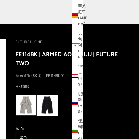
亞美
尼亞
(AMD
դր.)
以
色
FUTURE111ONE
列
(ILS
FE114BK | ARMED AOUUUUU | FUTURE
₪)
TWO
伊拉
克
商品貨號 (SKU)： FE114BK01
(HKD
$)
促銷價
HK$899
俄羅
斯
(HKD
$)
保加
利亞
顏色:
(EUR
黑色