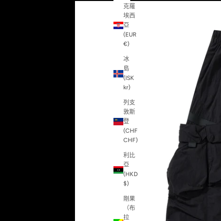
克羅
埃西
亞
(EUR
€)
冰
島
(ISK
kr)
列支
敦斯
登
(CHF
CHF)
利比
亞
(HKD
$)
剛果
（布
拉