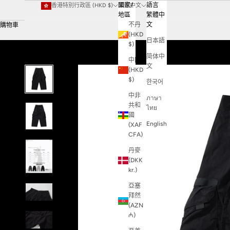
國家/
語言
香港特別行政區 (HKD $)
繁體中文
地區
繁體中
不丹
文
購物車
(HKD
日本語
$)
简体中
中國
文
(HKD
$)
한국어
中非
ภาษา
共和
ไทย
國
English
(XAF
CFA)
丹麥
(DKK
kr.)
亞塞
拜然
(AZN
₼)