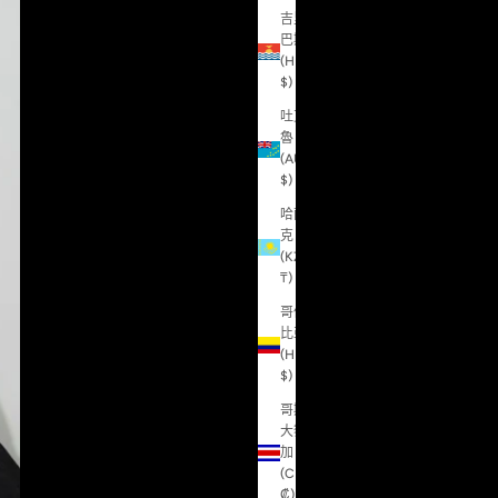
吉里
巴斯
(HKD
$)
吐瓦
魯
(AUD
$)
哈薩
克
(KZT
₸)
哥倫
比亞
(HKD
$)
哥斯
大黎
加
(CRC
₡)