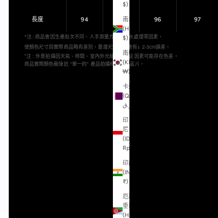
$)
長度
94
95
96
97
南非
(HKD
*注 : 商品會因生產批次不同、人手測量方法或洗水處理等因素，
$)
使顏色尺寸與實際商品略有差別，量度尺寸可能會有± 2-3cm誤差。
南韓
*注 : 外景拍攝因天氣、時間、室內外光線等不穩定因素可能存在色差，
(KRW
商品實際顏色最接近 "單一的" 產品拍攝時的衣服圖片
。
₩)
卡達
(QAR
ر.ق)
印
尼
(IDR
Rp)
印度
(INR
₹)
厄利
垂亞
(HKD