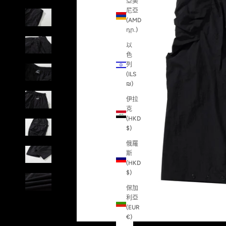
亞美
尼亞
(AMD
դր.)
以
色
列
(ILS
₪)
伊拉
克
(HKD
$)
俄羅
斯
(HKD
$)
保加
利亞
(EUR
€)