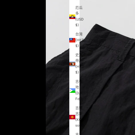
厄瓜
多
(USD
$)
台灣
(HKD
$)
史瓦
帝尼
(HKD
$)
吉布
地
(DJF
Fdj)
吉爾
吉斯
(KGS
som)
吉里