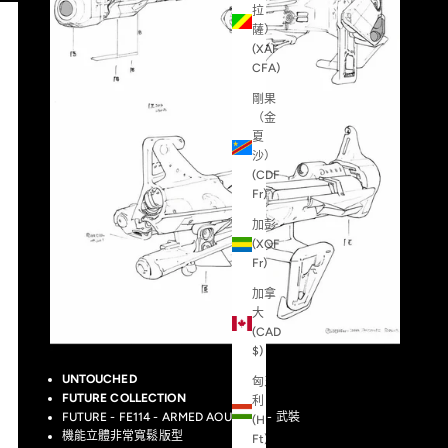
拉
薩）
(XAF
CFA)
剛果
（金
夏
沙）
(CDF
Fr)
加彭
(XOF
Fr)
加拿
大
(CAD
$)
UNTOUCHED
匈牙
FUTURE COLLECTION
利
FUTURE - FE114 - ARMED AOUUUUU - 武裝
(HUF
機能
立體
非常寬鬆版型
Ft)