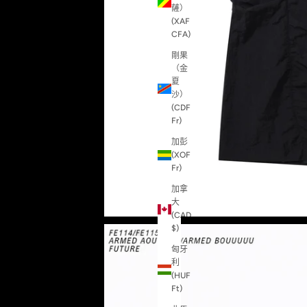
薩）
(XAF
CFA)
剛果
（金
夏
沙）
(CDF
Fr)
加彭
(XOF
Fr)
加拿
大
(CAD
$)
匈牙
利
(HUF
Ft)