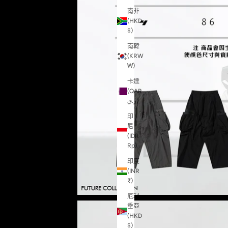
南非
(HKD
$)
南韓
(KRW
₩)
卡達
(QAR
ر.ق)
印
尼
(IDR
Rp)
印度
(INR
₹)
厄利
垂亞
(HKD
$)