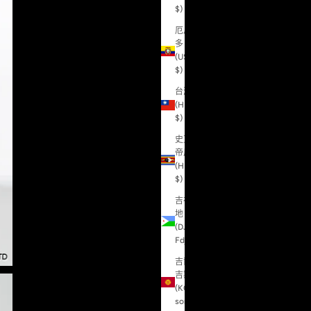
$)
厄瓜
多
(USD
$)
台灣
(HKD
$)
史瓦
帝尼
(HKD
$)
吉布
地
(DJF
Fdj)
吉爾
吉斯
(KGS
som)