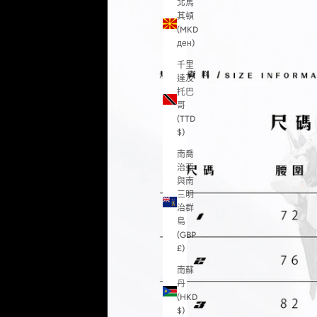
北馬
其頓
(MKD
ден)
千里
達及
托巴
哥
(TTD
$)
南喬
治亞
與南
三明
治群
島
(GBP
£)
南蘇
丹
(HKD
$)