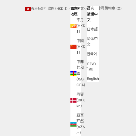
搜尋
購物車
國家/
語言
登入
搜尋
購物車 (
0
)
香港特別行政區 (HKD $)
繁體中文
地區
繁體中
不丹
文
(HKD
日本語
$)
简体中
中國
文
(HKD
$)
한국어
中非
ภาษา
共和
ไทย
國
English
(XAF
CFA)
丹麥
(DKK
kr.)
亞塞
拜然
(AZN
₼)