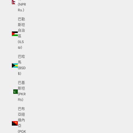
(NPR
Rs.)
巴勒
斯坦
自治
區
(ILS
₪)
巴哈
馬
(BSD
$)
巴基
斯坦
(PKR
₨)
巴布
亞紐
幾內
亞
(PGK