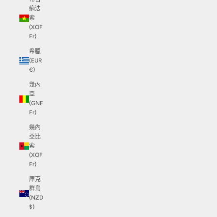
納法
索
(XOF
Fr)
希臘
(EUR
€)
幾內
亞
(GNF
Fr)
幾內
亞比
索
(XOF
Fr)
庫克
群島
(NZD
$)