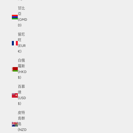
甘比
亞
(GMD
D)
留尼
旺
(EUR
€)
白俄
羅斯
(HKD
$)
百慕
達
(USD
$)
皮特
肯群
島
(NZD