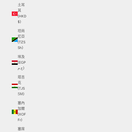
土耳
其
(HKD
$)
坦尚
尼亞
(TZS
Sh)
埃及
(EGP
ج.م)
塔吉
克
(TJS
ЅМ)
塞內
加爾
(XOF
Fr)
塞席