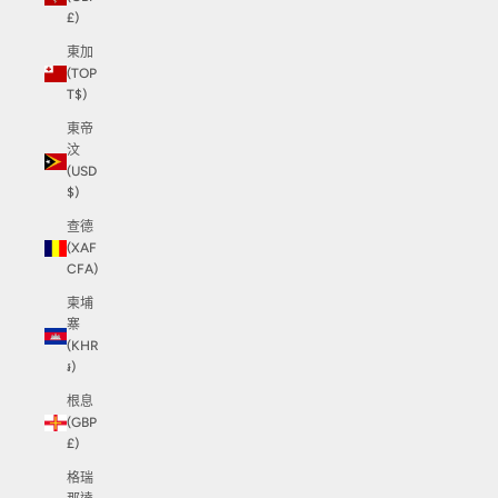
£)
東加
(TOP
T$)
東帝
汶
(USD
$)
查德
(XAF
CFA)
柬埔
寨
(KHR
៛)
根息
(GBP
£)
格瑞