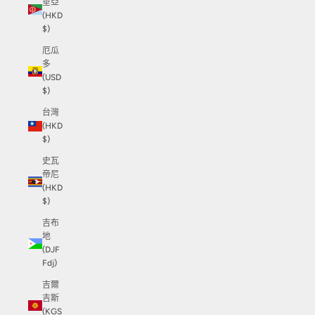
垂亞
(HKD
$)
厄瓜
多
(USD
$)
台灣
(HKD
$)
史瓦
帝尼
(HKD
$)
吉布
地
(DJF
Fdj)
吉爾
吉斯
(KGS