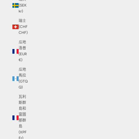
(SEK
kr)
瑞士
(CHF
CHF)
瓜地
洛普
(EUR
€)
瓜地
馬拉
(GTQ
Q)
瓦利
斯群
島和
富圖
那群
島
(XPF
Fr)