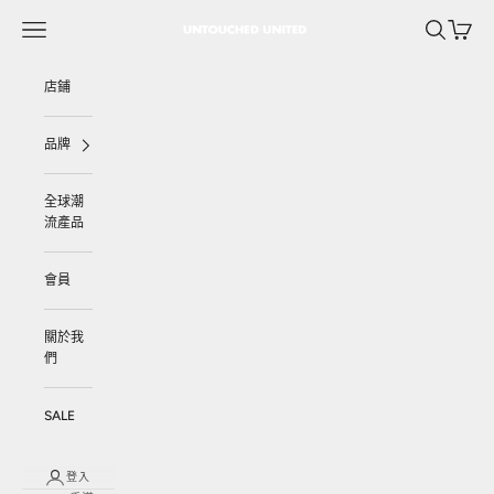
跳至內容
選單
搜尋
購物車
UNTOUCHED UNITED
店鋪
品牌
全球潮
流產品
會員
關於我
們
SALE
登入