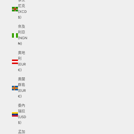
多米
尼克
(XCD
$)
奈及
利亞
(NGN
₦)
奧地
利
(EUR
€)
奧蘭
群島
(EUR
€)
委內
瑞拉
(USD
$)
孟加