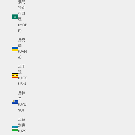
澳門
特別
行政
區
(MOP
P)
烏克
蘭
(UAH
₴)
烏干
達
(UGX
USh)
烏拉
圭
(UYU
$U)
烏茲
別克
(UZS