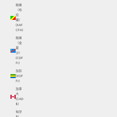
剛果
（布
拉
薩）
(XAF
CFA)
剛果
（金
夏
沙）
(CDF
Fr)
加彭
(XOF
Fr)
加拿
大
(CAD
$)
匈牙