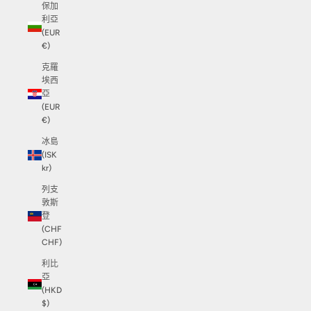
保加
利亞
(EUR
€)
克羅
埃西
亞
(EUR
€)
冰島
(ISK
kr)
列支
敦斯
登
(CHF
CHF)
利比
亞
(HKD
$)