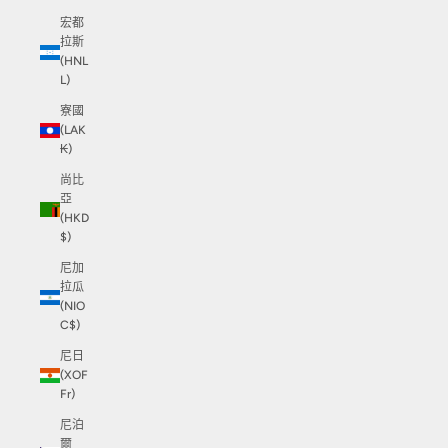
宏都
拉斯
(HNL
L)
寮國
(LAK
₭)
尚比
亞
(HKD
$)
尼加
拉瓜
(NIO
C$)
尼日
(XOF
Fr)
尼泊
爾