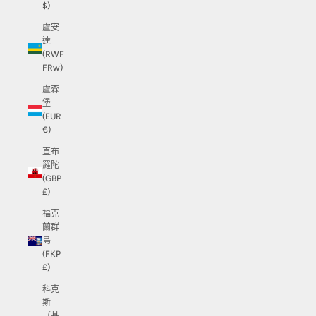
$)
盧安
達
(RWF
FRw)
盧森
堡
(EUR
€)
直布
羅陀
(GBP
£)
福克
蘭群
島
(FKP
£)
科克
斯