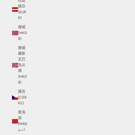
拉脫
維亞
(EUR
€)
挪威
(HKD
$)
挪威
屬斯
瓦巴
及尖
棉
(HKD
$)
捷克
(CZK
Kč)
摩洛
哥
(MAD
د.م.)