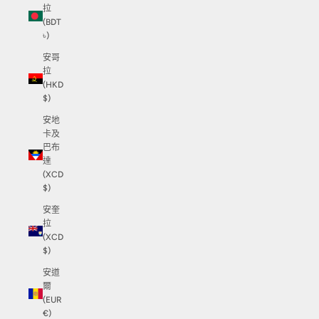
拉
(BDT
৳)
安哥
拉
(HKD
$)
安地
卡及
巴布
達
(XCD
$)
安奎
拉
(XCD
$)
安道
爾
(EUR
€)