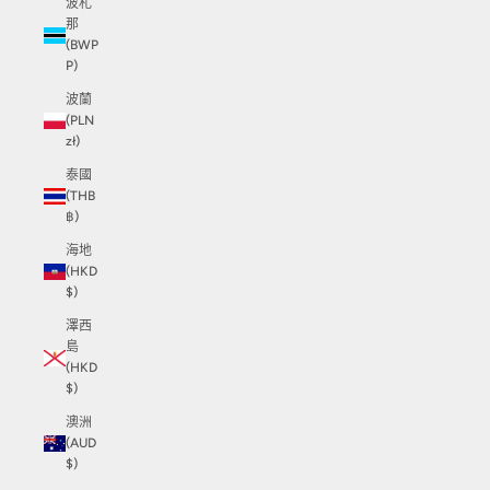
波札
那
(BWP
P)
波蘭
(PLN
zł)
泰國
(THB
฿)
海地
(HKD
$)
澤西
島
(HKD
$)
澳洲
(AUD
$)