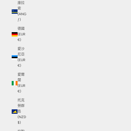
庫拉
索
(ANG
ƒ)
德國
(EUR
€)
愛沙
尼亞
(EUR
€)
愛爾
蘭
(EUR
€)
托克
勞群
島
(NZD
$)