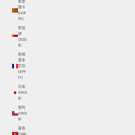
斯里
蘭卡
(LKR
₨)
新加
坡
(SGD
$)
新喀
里多
尼亞
(XPF
Fr)
日本
(HKD
$)
智利
(HKD
$)
曼島
(GBP