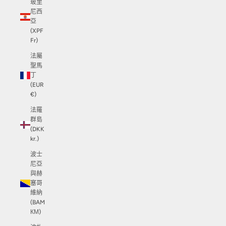
玻里
尼西
亞
(XPF
Fr)
法屬
聖馬
丁
(EUR
€)
法羅
群島
(DKK
kr.)
波士
尼亞
與赫
塞哥
維納
(BAM
КМ)