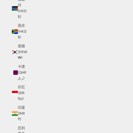
丹
(HKD
$)
南非
(HKD
$)
南韓
(KRW
₩)
卡達
(QAR
ر.ق)
印尼
(IDR
Rp)
印度
(INR
₹)
厄利