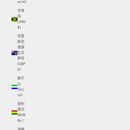
so'm)
牙買
加
(JMD
$)
特里
斯坦
達庫
尼亞
群島
(GBP
£)
獅子
山
(SLL
Le)
玻利
維亞
(BOB
Bs.)
瑞典