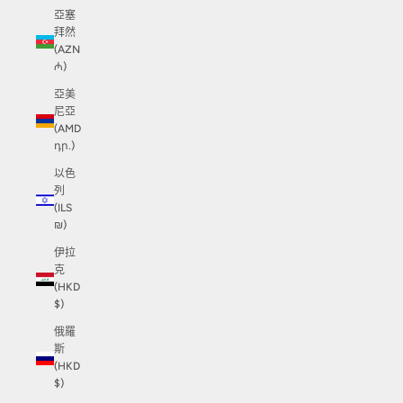
亞塞
拜然
(AZN
₼)
亞美
尼亞
(AMD
դր.)
以色
列
(ILS
₪)
伊拉
克
(HKD
$)
俄羅
斯
(HKD
$)