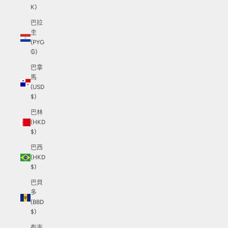
K)
巴拉
圭
(PYG
₲)
巴拿
馬
(USD
$)
巴林
(HKD
$)
巴西
(HKD
$)
巴貝
多
(BBD
$)
布吉