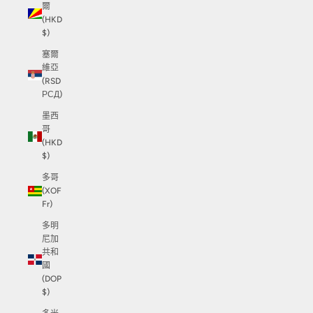
爾
(HKD
$)
塞爾
維亞
(RSD
РСД)
墨西
哥
(HKD
$)
多哥
(XOF
Fr)
多明
尼加
共和
國
(DOP
$)