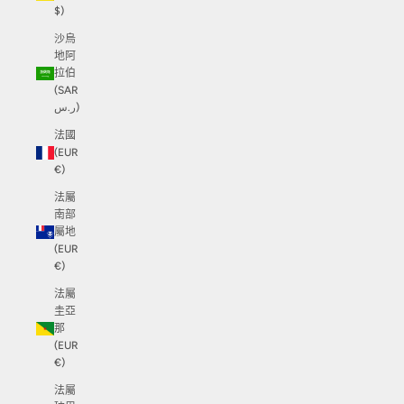
$)
沙烏
地阿
拉伯
(SAR
ر.س)
法國
(EUR
€)
法屬
南部
屬地
(EUR
€)
法屬
圭亞
那
(EUR
€)
法屬