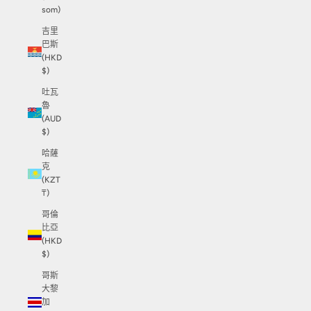
som)
吉里
巴斯
(HKD
$)
吐瓦
魯
(AUD
$)
哈薩
克
(KZT
₸)
哥倫
比亞
(HKD
$)
哥斯
大黎
加