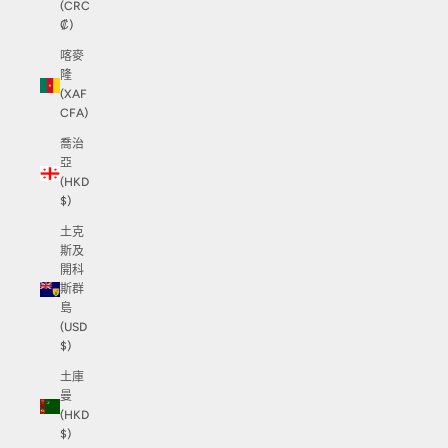
(CRC
₡)
喀麥
隆
(XAF
CFA)
喬治
亞
(HKD
$)
土克
斯及
開科
斯群
島
(USD
$)
土庫
曼
(HKD
$)