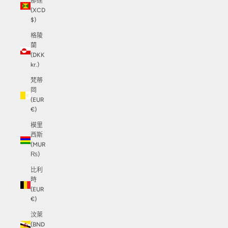
那達
(XCD
$)
格陵
蘭
(DKK
kr.)
梵蒂
岡
(EUR
€)
模里
西斯
(MUR
₨)
比利
時
(EUR
€)
汶萊
(BND