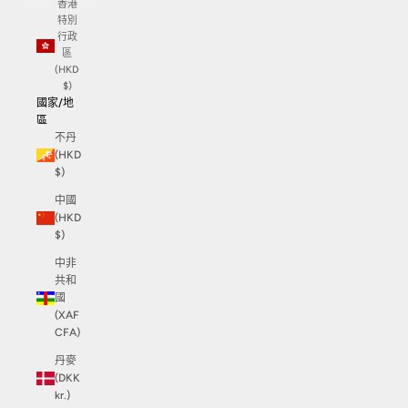
香港
特別
行政
區
(HKD
$)
國家/地
區
不丹
(HKD
$)
中國
(HKD
$)
中非
共和
國
(XAF
CFA)
丹麥
(DKK
kr.)