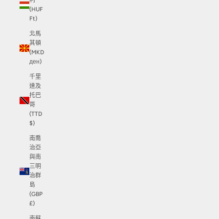
利
(HUF
Ft)
北馬
其頓
(MKD
ден)
千里
達及
托巴
哥
(TTD
$)
南喬
治亞
與南
三明
治群
島
(GBP
£)
南蘇