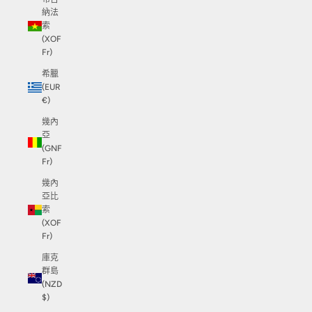
納法
索
(XOF
Fr)
希臘
(EUR
€)
幾內
亞
(GNF
Fr)
幾內
亞比
索
(XOF
Fr)
庫克
群島
(NZD
$)