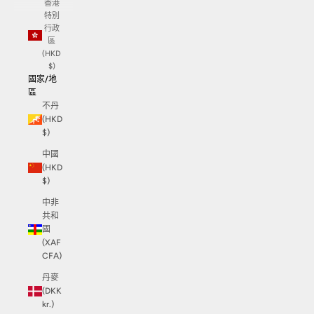
香港
特別
行政
區
(HKD
$)
國家/地
區
不丹
(HKD
$)
中國
(HKD
$)
中非
共和
國
(XAF
CFA)
丹麥
(DKK
kr.)