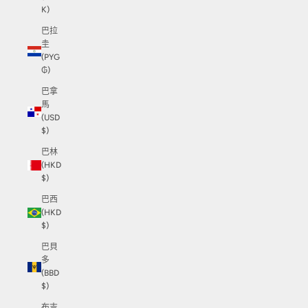
K)
巴拉
圭
(PYG
₲)
巴拿
馬
(USD
$)
巴林
(HKD
$)
巴西
(HKD
$)
巴貝
多
(BBD
$)
布吉