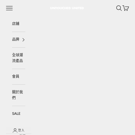
跳至內容
選單
搜尋
購物車
UNTOUCHED UNITED
店鋪
品牌
全球潮
流產品
會員
關於我
們
SALE
登入