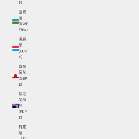
$)
盧安
達
(RWF
FRw)
盧森
堡
(EUR
€)
直布
羅陀
(GBP
£)
福克
蘭群
島
(FKP
£)
科克
斯