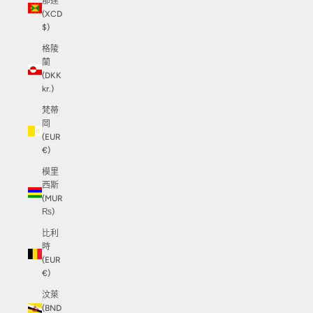
那達
(XCD
$)
格陵
蘭
(DKK
kr.)
梵蒂
岡
(EUR
€)
模里
西斯
(MUR
₨)
比利
時
(EUR
€)
汶萊
(BND