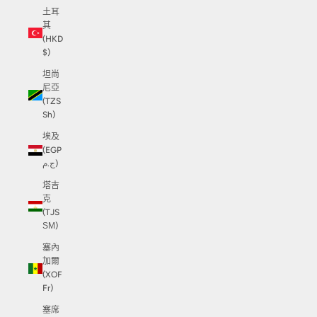
土耳
其
(HKD
$)
坦尚
尼亞
(TZS
Sh)
埃及
(EGP
ج.م)
塔吉
克
(TJS
ЅМ)
塞內
加爾
(XOF
Fr)
塞席