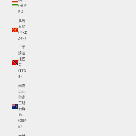
利
(HUF
Ft)
北馬
其頓
(MKD
ден)
千里
達及
托巴
哥
(TTD
$)
南喬
治亞
與南
三明
治群
島
(GBP
£)
南蘇