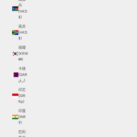
丹
(HKD
$)
南非
(HKD
$)
南韓
(KRW
₩)
卡達
(QAR
ر.ق)
印尼
(IDR
Rp)
印度
(INR
₹)
厄利