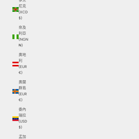
多米
尼克
(XCD
$)
奈及
利亞
(NGN
₦)
奧地
利
(EUR
€)
奧蘭
群島
(EUR
€)
委內
瑞拉
(USD
$)
孟加