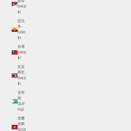
垂亞
(HKD
$)
厄瓜
多
(USD
$)
台灣
(HKD
$)
史瓦
帝尼
(HKD
$)
吉布
地
(DJF
Fdj)
吉爾
吉斯
(KGS