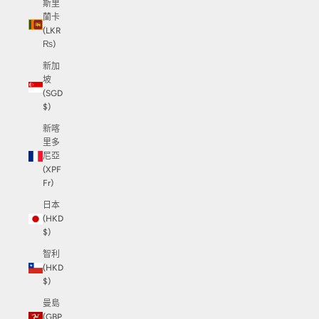
斯里
蘭卡
(LKR
₨)
新加
坡
(SGD
$)
新喀
里多
尼亞
(XPF
Fr)
日本
(HKD
$)
智利
(HKD
$)
曼島
(GBP