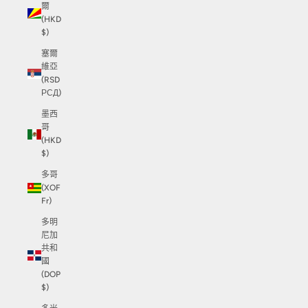
爾
(HKD
$)
塞爾
維亞
(RSD
РСД)
墨西
哥
(HKD
$)
多哥
(XOF
Fr)
多明
尼加
共和
國
(DOP
$)