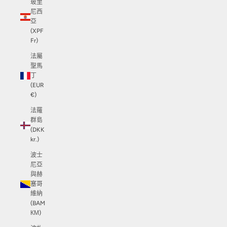
玻里
尼西
亞
(XPF
Fr)
法屬
聖馬
丁
(EUR
€)
法羅
群島
(DKK
kr.)
波士
尼亞
與赫
塞哥
維納
(BAM
КМ)