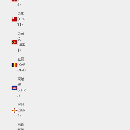
£)
東加
(TOP
T$)
東帝
汶
(USD
$)
查德
(XAF
CFA)
柬埔
寨
(KHR
៛)
根息
(GBP
£)
格瑞