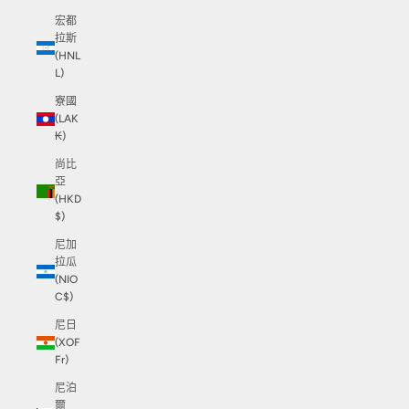
宏都
拉斯
(HNL
L)
寮國
(LAK
₭)
尚比
亞
(HKD
$)
尼加
拉瓜
(NIO
C$)
尼日
(XOF
Fr)
尼泊
爾