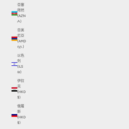
亞塞
拜然
(AZN
₼)
亞美
尼亞
(AMD
դր.)
以色
列
(ILS
₪)
伊拉
克
(HKD
$)
俄羅
斯
(HKD
$)