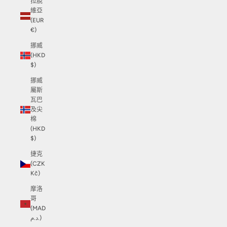
拉脫
維亞
(EUR
€)
挪威
(HKD
$)
挪威
屬斯
瓦巴
及尖
棉
(HKD
$)
捷克
(CZK
Kč)
摩洛
哥
(MAD
د.م.)