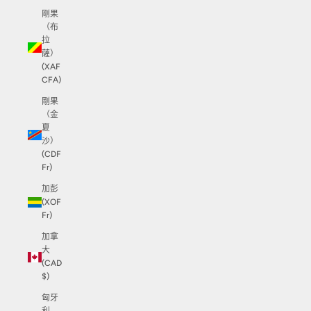
剛果
（布
拉
薩）
(XAF
CFA)
剛果
（金
夏
沙）
(CDF
Fr)
加彭
(XOF
Fr)
加拿
大
(CAD
$)
匈牙