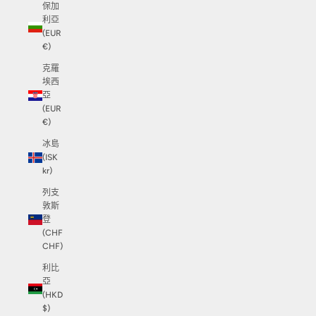
保加
利亞
(EUR
€)
克羅
埃西
亞
(EUR
€)
冰島
(ISK
kr)
列支
敦斯
登
(CHF
CHF)
利比
亞
(HKD
$)