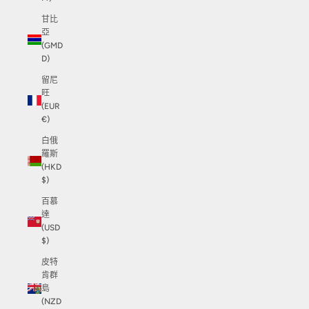
甘比
亞
(GMD
D)
留尼
旺
(EUR
€)
白俄
羅斯
(HKD
$)
百慕
達
(USD
$)
皮特
肯群
島
(NZD