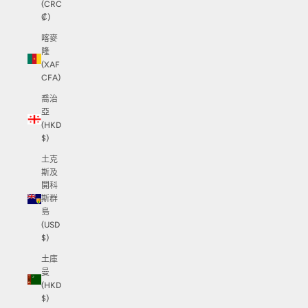
(CRC
₡)
喀麥
隆
(XAF
CFA)
喬治
亞
(HKD
$)
土克
斯及
開科
斯群
島
(USD
$)
土庫
曼
(HKD
$)