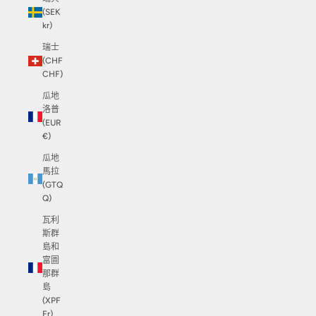
(SEK
kr)
瑞士
(CHF
CHF)
瓜地
洛普
(EUR
€)
瓜地
馬拉
(GTQ
Q)
瓦利
斯群
島和
富圖
那群
島
(XPF
Fr)