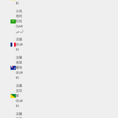
$)
沙烏
地阿
拉伯
(SAR
ر.س)
法國
(EUR
€)
法屬
南部
屬地
(EUR
€)
法屬
圭亞
那
(EUR
€)
法屬