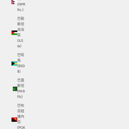
(NPR
Rs.)
巴勒
斯坦
自治
區
(ILS
₪)
巴哈
馬
(BSD
$)
巴基
斯坦
(PKR
₨)
巴布
亞紐
幾內
亞
(PGK