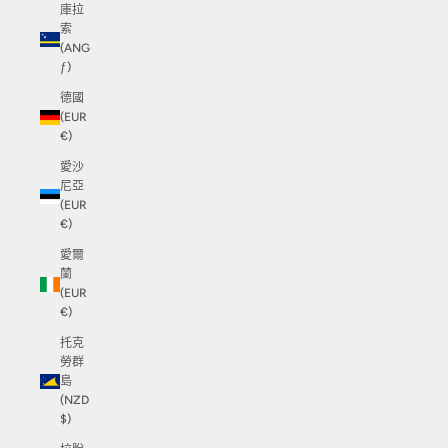
庫拉
索
(ANG
ƒ)
德國
(EUR
€)
愛沙
尼亞
(EUR
€)
愛爾
蘭
(EUR
€)
托克
勞群
島
(NZD
$)