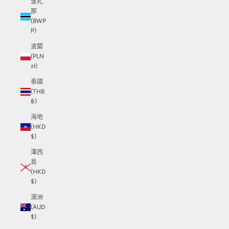
波札
那
(BWP
P)
波蘭
(PLN
zł)
泰國
(THB
฿)
海地
(HKD
$)
澤西
島
(HKD
$)
澳洲
(AUD
$)