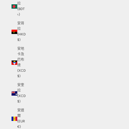
拉
(BDT
৳)
安哥
拉
(HKD
$)
安地
卡及
巴布
達
(XCD
$)
安奎
拉
(XCD
$)
安道
爾
(EUR
€)