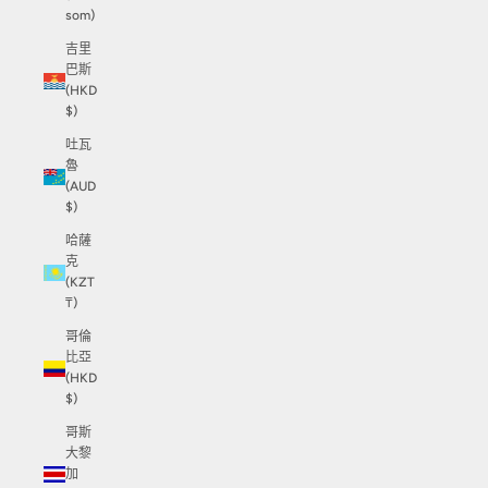
som)
吉里
巴斯
(HKD
$)
吐瓦
魯
(AUD
$)
哈薩
克
(KZT
₸)
哥倫
比亞
(HKD
$)
哥斯
大黎
加