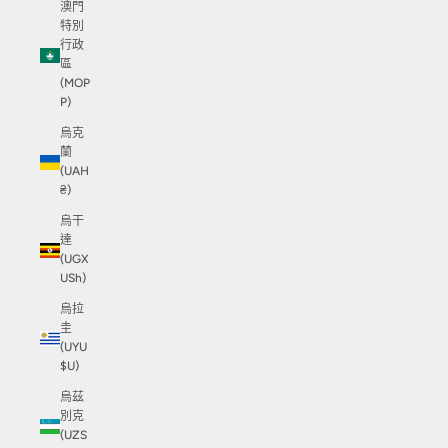
澳門
特別
行政
區
(MOP
P)
烏克
蘭
(UAH
₴)
烏干
達
(UGX
USh)
烏拉
圭
(UYU
$U)
烏茲
別克
(UZS