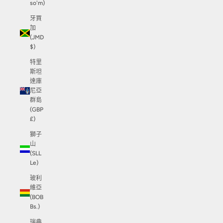
so'm)
牙買
加
(JMD
$)
特里
斯坦
達庫
尼亞
群島
(GBP
£)
獅子
山
(SLL
Le)
玻利
維亞
(BOB
Bs.)
瑞典