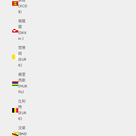
那達
(XCD
$)
格陵
蘭
(DKK
kr.)
梵蒂
岡
(EUR
€)
模里
西斯
(MUR
₨)
比利
時
(EUR
€)
汶萊
(BND