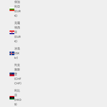
保加
利亞
(EUR
€)
克羅
埃西
亞
(EUR
€)
冰島
(ISK
kr)
列支
敦斯
登
(CHF
CHF)
利比
亞
(HKD
$)