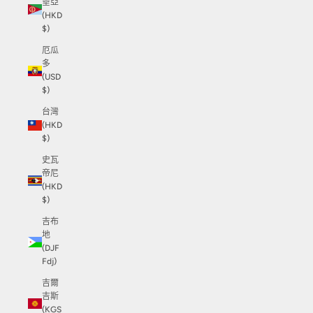
垂亞
(HKD
$)
厄瓜
多
(USD
$)
台灣
(HKD
$)
史瓦
帝尼
(HKD
$)
吉布
地
(DJF
Fdj)
吉爾
吉斯
(KGS