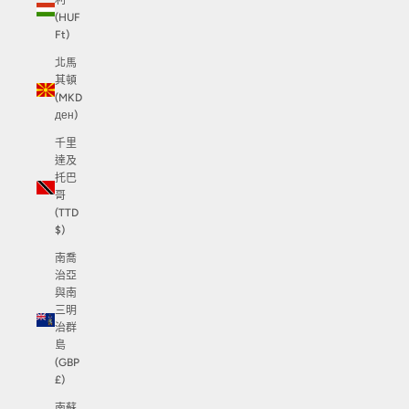
利
(HUF
Ft)
北馬
其頓
(MKD
ден)
千里
達及
托巴
哥
(TTD
$)
南喬
治亞
與南
三明
治群
島
(GBP
£)
南蘇