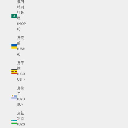
澳門
特別
行政
區
(MOP
P)
烏克
蘭
(UAH
₴)
烏干
達
(UGX
USh)
烏拉
圭
(UYU
$U)
烏茲
別克
(UZS