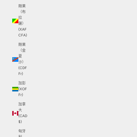
剛果
（布
拉
薩）
(XAF
CFA)
剛果
（金
夏
沙）
(CDF
Fr)
加彭
(XOF
Fr)
加拿
大
(CAD
$)
匈牙