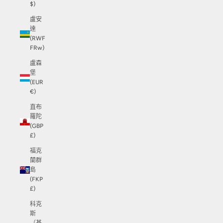
$)
盧安
達
(RWF
FRw)
盧森
堡
(EUR
€)
直布
羅陀
(GBP
£)
福克
蘭群
島
(FKP
£)
科克
斯