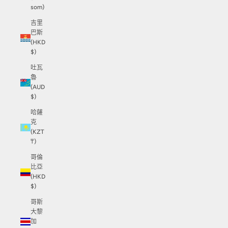
som)
吉里
巴斯
(HKD
$)
吐瓦
魯
(AUD
$)
哈薩
克
(KZT
₸)
哥倫
比亞
(HKD
$)
哥斯
大黎
加