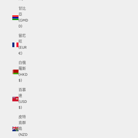
甘比
亞
(GMD
D)
留尼
旺
(EUR
€)
白俄
羅斯
(HKD
$)
百慕
達
(USD
$)
皮特
肯群
島
(NZD