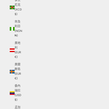
多米
尼克
(XCD
$)
奈及
利亞
(NGN
₦)
奧地
利
(EUR
€)
奧蘭
群島
(EUR
€)
委內
瑞拉
(USD
$)
孟加