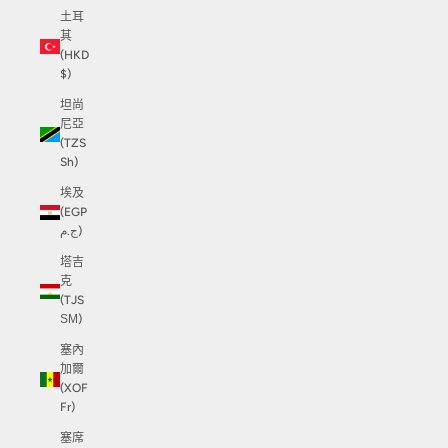
土耳
其
(HKD
$)
坦尚
尼亞
(TZS
Sh)
埃及
(EGP
ج.م)
塔吉
克
(TJS
ЅМ)
塞內
加爾
(XOF
Fr)
塞席