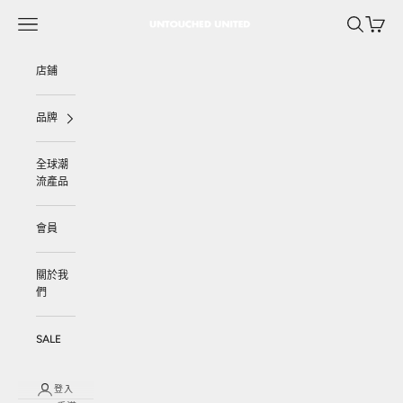
跳至內容
選單
搜尋
購物車
UNTOUCHED UNITED
店鋪
品牌
全球潮
流產品
會員
關於我
們
SALE
登入