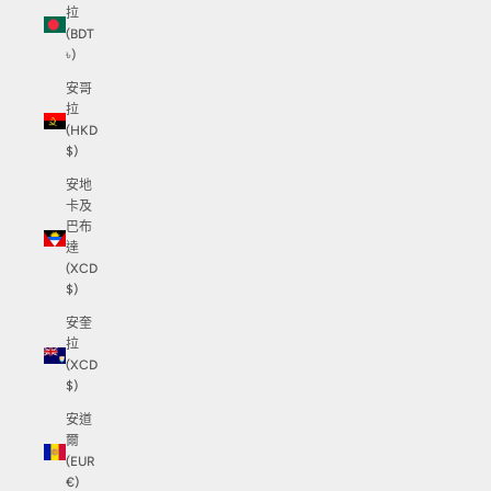
拉
(BDT
৳)
安哥
拉
(HKD
$)
安地
卡及
巴布
達
(XCD
$)
安奎
拉
(XCD
$)
安道
爾
(EUR
€)