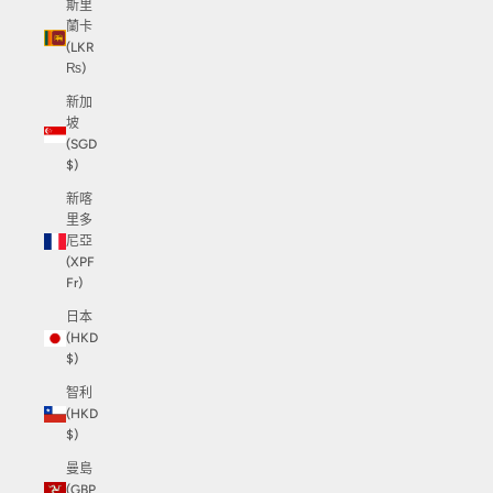
斯里
蘭卡
(LKR
₨)
新加
坡
(SGD
$)
新喀
里多
尼亞
(XPF
Fr)
日本
(HKD
$)
智利
(HKD
$)
曼島
(GBP