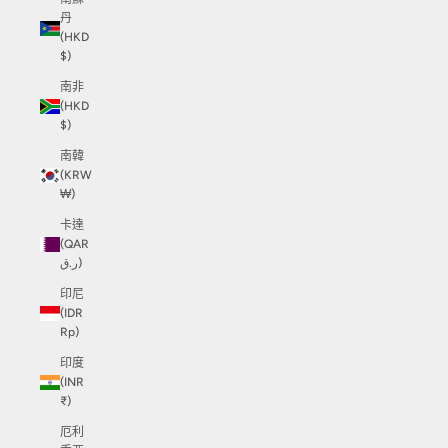
丹
(HKD
$)
南非
(HKD
$)
南韓
(KRW
₩)
卡達
(QAR
ر.ق)
印尼
(IDR
Rp)
印度
(INR
₹)
厄利