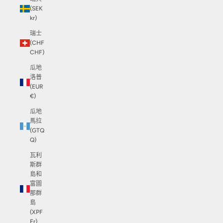
(SEK
kr)
瑞士
(CHF
CHF)
瓜地
洛普
(EUR
€)
瓜地
馬拉
(GTQ
Q)
瓦利
斯群
島和
富圖
那群
島
(XPF
Fr)