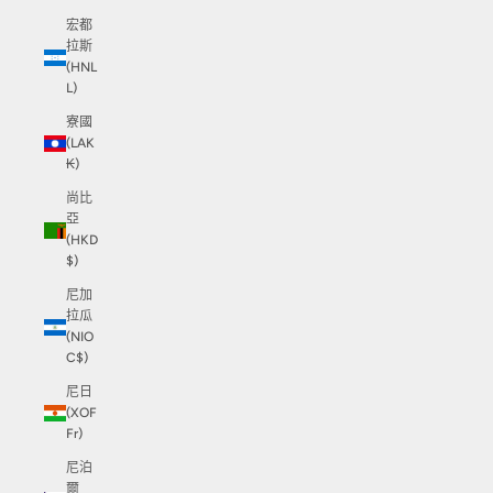
宏都
拉斯
(HNL
L)
寮國
(LAK
₭)
尚比
亞
(HKD
$)
尼加
拉瓜
(NIO
C$)
尼日
(XOF
Fr)
尼泊
爾