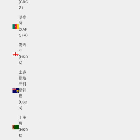
(CRC
₡)
喀麥
隆
(XAF
CFA)
喬治
亞
(HKD
$)
土克
斯及
開科
斯群
島
(USD
$)
土庫
曼
(HKD
$)