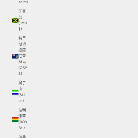
so'm)
牙買
加
(JMD
$)
特里
斯坦
達庫
尼亞
群島
(GBP
£)
獅子
山
(SLL
Le)
玻利
維亞
(BOB
Bs.)
瑞典