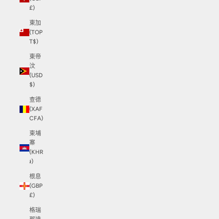
£)
東加
(TOP
T$)
東帝
汶
(USD
$)
查德
(XAF
CFA)
柬埔
寨
(KHR
៛)
根息
(GBP
£)
格瑞