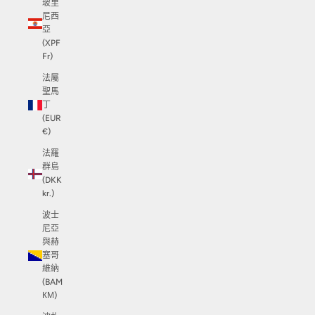
玻里
尼西
亞
(XPF
Fr)
法屬
聖馬
丁
(EUR
€)
法羅
群島
(DKK
kr.)
波士
尼亞
與赫
塞哥
維納
(BAM
КМ)