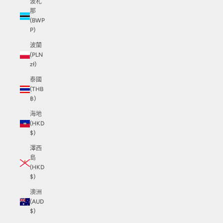
波札
那
(BWP
P)
波蘭
(PLN
zł)
泰國
(THB
฿)
海地
(HKD
$)
澤西
島
(HKD
$)
澳洲
(AUD
$)