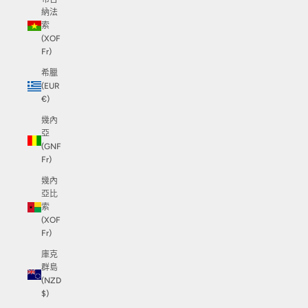
納法
索
(XOF
Fr)
希臘
(EUR
€)
幾內
亞
(GNF
Fr)
幾內
亞比
索
(XOF
Fr)
庫克
群島
(NZD
$)