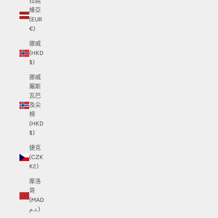
拉脫
維亞
(EUR
€)
挪威
(HKD
$)
挪威
屬斯
瓦巴
及尖
棉
(HKD
$)
捷克
(CZK
Kč)
摩洛
哥
(MAD
د.م.)