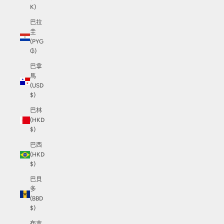
K)
巴拉
圭
(PYG
₲)
巴拿
馬
(USD
$)
巴林
(HKD
$)
巴西
(HKD
$)
巴貝
多
(BBD
$)
布吉