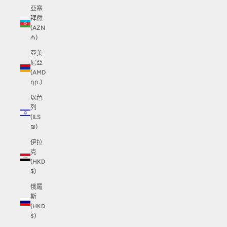
亞塞
拜然
(AZN
₼)
亞美
尼亞
(AMD
դր.)
以色
列
(ILS
₪)
伊拉
克
(HKD
$)
俄羅
斯
(HKD
$)