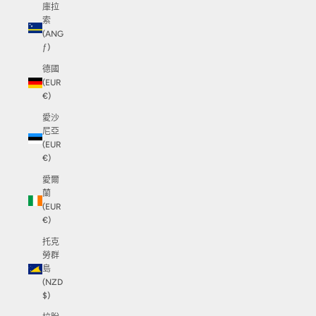
庫拉
索
(ANG
ƒ)
德國
(EUR
€)
愛沙
尼亞
(EUR
€)
愛爾
蘭
(EUR
€)
托克
勞群
島
(NZD
$)