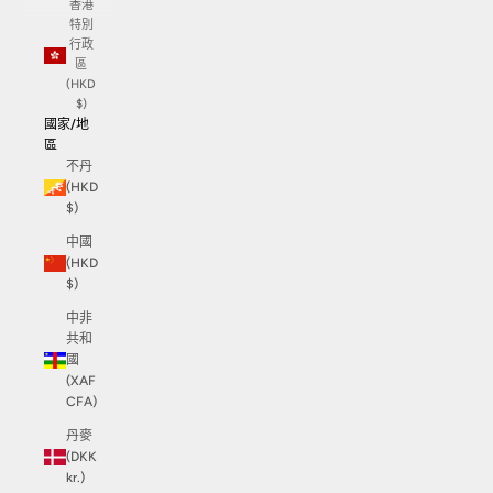
香港
特別
行政
區
(HKD
$)
國家/地
區
不丹
(HKD
$)
中國
(HKD
$)
中非
共和
國
(XAF
CFA)
丹麥
(DKK
kr.)