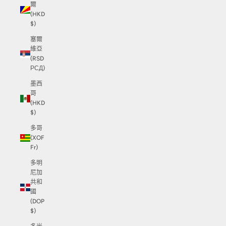
爾
(HKD
$)
塞爾
維亞
(RSD
РСД)
墨西
哥
(HKD
$)
多哥
(XOF
Fr)
多明
尼加
共和
國
(DOP
$)