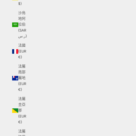
$)
沙烏
地阿
拉伯
(SAR
ر.س)
法國
(EUR
€)
法屬
南部
屬地
(EUR
€)
法屬
圭亞
那
(EUR
€)
法屬