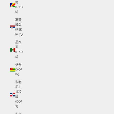
爾
(HKD
$)
塞爾
維亞
(RSD
РСД)
墨西
哥
(HKD
$)
多哥
(XOF
Fr)
多明
尼加
共和
國
(DOP
$)