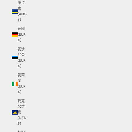
庫拉
索
(ANG
ƒ)
德國
(EUR
€)
愛沙
尼亞
(EUR
€)
愛爾
蘭
(EUR
€)
托克
勞群
島
(NZD
$)