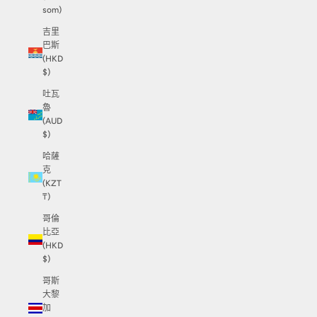
som)
吉里
巴斯
(HKD
$)
吐瓦
魯
(AUD
$)
哈薩
克
(KZT
₸)
哥倫
比亞
(HKD
$)
哥斯
大黎
加