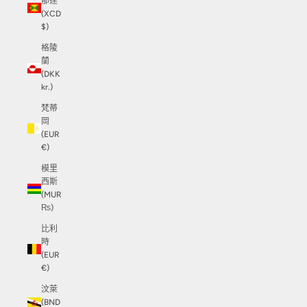
那達
(XCD
$)
格陵
蘭
(DKK
kr.)
梵蒂
岡
(EUR
€)
模里
西斯
(MUR
₨)
比利
時
(EUR
€)
汶萊
(BND