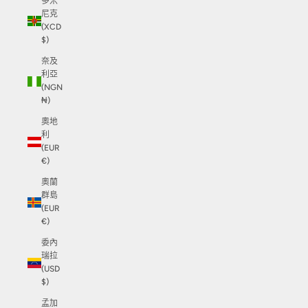
多米
尼克
(XCD
$)
奈及
利亞
(NGN
₦)
奧地
利
(EUR
€)
奧蘭
群島
(EUR
€)
委內
瑞拉
(USD
$)
孟加