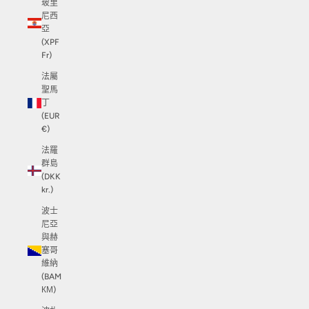
玻里
尼西
亞
(XPF
Fr)
法屬
聖馬
丁
(EUR
€)
法羅
群島
(DKK
kr.)
波士
尼亞
與赫
塞哥
維納
(BAM
КМ)