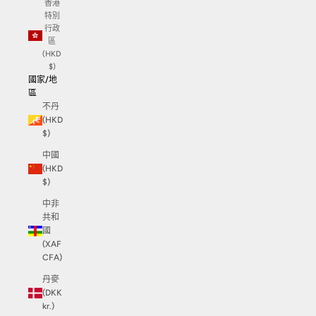
香港
特別
行政
區
(HKD
$)
國家/地
區
不丹
(HKD
$)
中國
(HKD
$)
中非
共和
國
(XAF
CFA)
丹麥
(DKK
kr.)