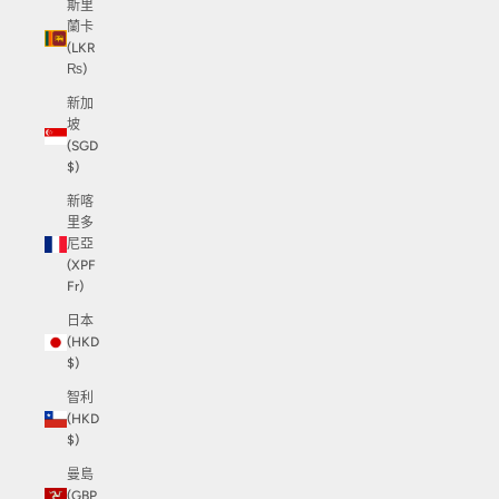
斯里
蘭卡
(LKR
₨)
新加
坡
(SGD
$)
新喀
里多
尼亞
(XPF
Fr)
日本
(HKD
$)
智利
(HKD
$)
曼島
(GBP