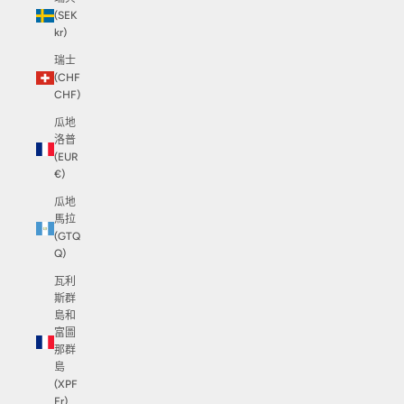
(SEK
kr)
瑞士
(CHF
CHF)
瓜地
洛普
(EUR
€)
瓜地
馬拉
(GTQ
Q)
瓦利
斯群
島和
富圖
那群
島
(XPF
Fr)