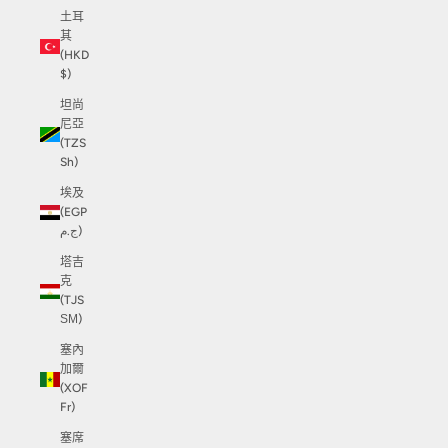
土耳
其
(HKD
$)
坦尚
尼亞
(TZS
Sh)
埃及
(EGP
ج.م)
塔吉
克
(TJS
ЅМ)
塞內
加爾
(XOF
Fr)
塞席