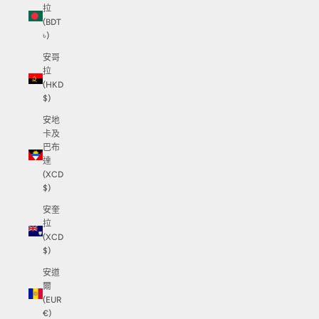
拉
(BDT
৳)
安哥
拉
(HKD
$)
安地
卡及
巴布
達
(XCD
$)
安奎
拉
(XCD
$)
安道
爾
(EUR
€)