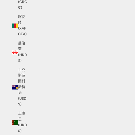
(CRC
₡)
喀麥
隆
(XAF
CFA)
喬治
亞
(HKD
$)
土克
斯及
開科
斯群
島
(USD
$)
土庫
曼
(HKD
$)