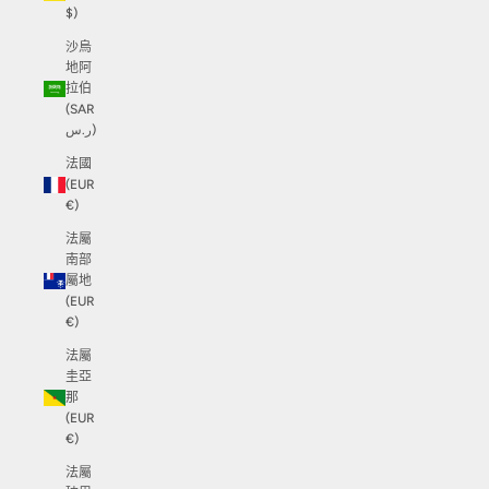
$)
沙烏
地阿
拉伯
(SAR
ر.س)
法國
(EUR
€)
法屬
南部
屬地
(EUR
€)
法屬
圭亞
那
(EUR
€)
法屬