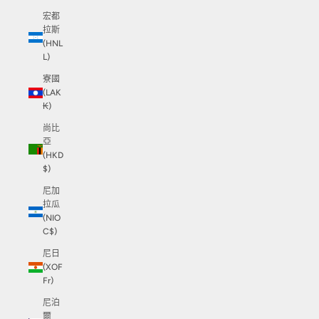
宏都
拉斯
(HNL
L)
寮國
(LAK
₭)
尚比
亞
(HKD
$)
尼加
拉瓜
(NIO
C$)
尼日
(XOF
Fr)
尼泊
爾