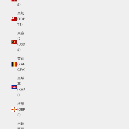
£)
東加
(TOP
T$)
東帝
汶
(USD
$)
查德
(XAF
CFA)
柬埔
寨
(KHR
៛)
根息
(GBP
£)
格瑞