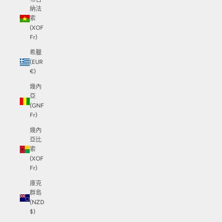
納法
索
(XOF
Fr)
希臘
(EUR
€)
幾內
亞
(GNF
Fr)
幾內
亞比
索
(XOF
Fr)
庫克
群島
(NZD
$)