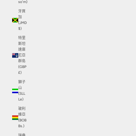
so'm)
牙買
加
(JMD
$)
特里
斯坦
達庫
尼亞
群島
(GBP
£)
獅子
山
(SLL
Le)
玻利
維亞
(BOB
Bs.)
瑞典