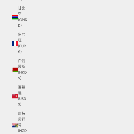
甘比
亞
(GMD
D)
留尼
旺
(EUR
€)
白俄
羅斯
(HKD
$)
百慕
達
(USD
$)
皮特
肯群
島
(NZD