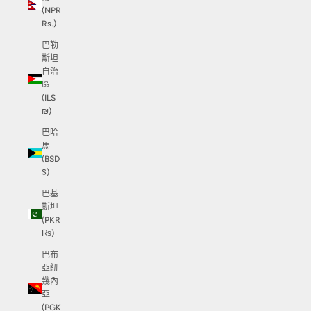
(NPR
Rs.)
巴勒
斯坦
自治
區
(ILS
₪)
巴哈
馬
(BSD
$)
巴基
斯坦
(PKR
₨)
巴布
亞紐
幾內
亞
(PGK