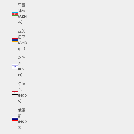
亞塞
拜然
(AZN
₼)
亞美
尼亞
(AMD
դր.)
以色
列
(ILS
₪)
伊拉
克
(HKD
$)
俄羅
斯
(HKD
$)