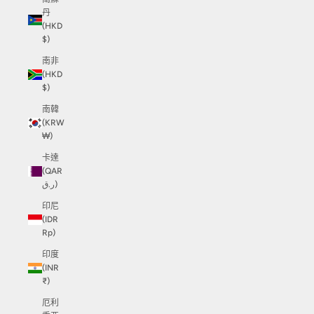
丹
(HKD
$)
南非
(HKD
$)
南韓
(KRW
₩)
卡達
(QAR
ر.ق)
印尼
(IDR
Rp)
印度
(INR
₹)
厄利