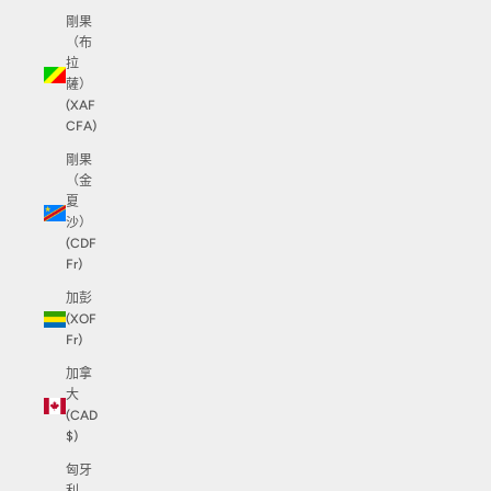
剛果
（布
拉
薩）
(XAF
CFA)
剛果
（金
夏
沙）
(CDF
Fr)
加彭
(XOF
Fr)
加拿
大
(CAD
$)
匈牙