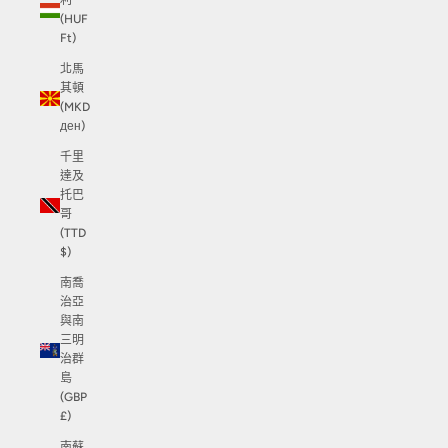
利
(HUF
Ft)
北馬
其頓
(MKD
ден)
千里
達及
托巴
哥
(TTD
$)
南喬
治亞
與南
三明
治群
島
(GBP
£)
南蘇