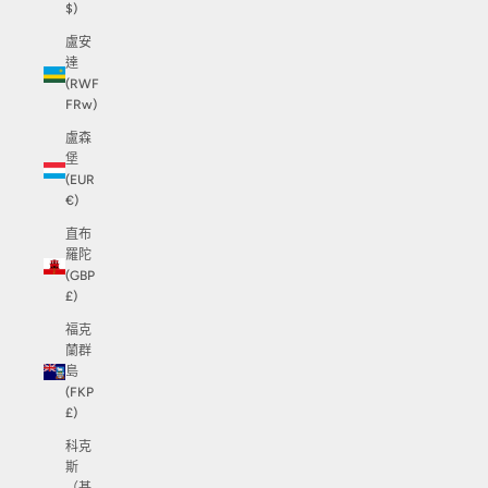
$)
盧安
達
(RWF
FRw)
盧森
堡
(EUR
€)
直布
羅陀
(GBP
£)
福克
蘭群
島
(FKP
£)
科克
斯