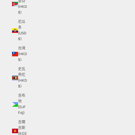
垂亞
(HKD
$)
厄瓜
多
(USD
$)
台灣
(HKD
$)
史瓦
帝尼
(HKD
$)
吉布
地
(DJF
Fdj)
吉爾
吉斯
(KGS