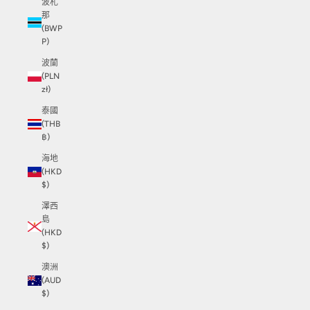
波札
那
(BWP
P)
波蘭
(PLN
zł)
泰國
(THB
฿)
海地
(HKD
$)
澤西
島
(HKD
$)
澳洲
(AUD
$)