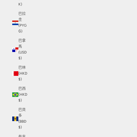
K)
巴拉
圭
(PYG
₲)
巴拿
馬
(USD
$)
巴林
(HKD
$)
巴西
(HKD
$)
巴貝
多
(BBD
$)
布吉