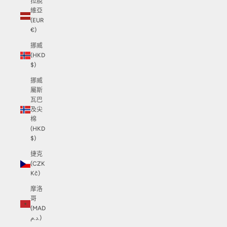
拉脫
維亞
(EUR
€)
挪威
(HKD
$)
挪威
屬斯
瓦巴
及尖
棉
(HKD
$)
捷克
(CZK
Kč)
摩洛
哥
(MAD
د.م.)