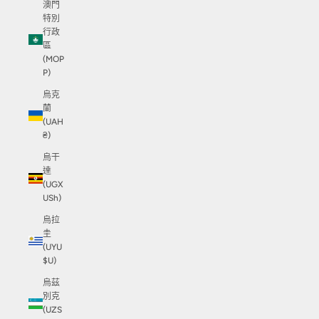
澳門
特別
行政
區
(MOP
P)
烏克
蘭
(UAH
₴)
烏干
達
(UGX
USh)
烏拉
圭
(UYU
$U)
烏茲
別克
(UZS