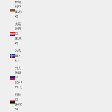
保加
利亞
(EUR
€)
克羅
埃西
亞
(EUR
€)
冰島
(ISK
kr)
列支
敦斯
登
(CHF
CHF)
利比
亞
(HKD
$)