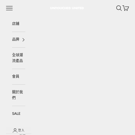
跳至內容
選單
搜尋
購物車
UNTOUCHED UNITED
店鋪
品牌
全球潮
流產品
會員
關於我
們
SALE
登入