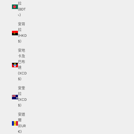
拉
(BDT
৳)
安哥
拉
(HKD
$)
安地
卡及
巴布
達
(XCD
$)
安奎
拉
(XCD
$)
安道
爾
(EUR
€)