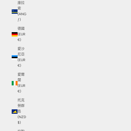
庫拉
索
(ANG
ƒ)
德國
(EUR
€)
愛沙
尼亞
(EUR
€)
愛爾
蘭
(EUR
€)
托克
勞群
島
(NZD
$)