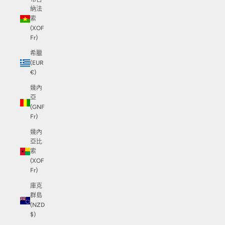
納法
索
(XOF
Fr)
希臘
(EUR
€)
幾內
亞
(GNF
Fr)
幾內
亞比
索
(XOF
Fr)
庫克
群島
(NZD
$)