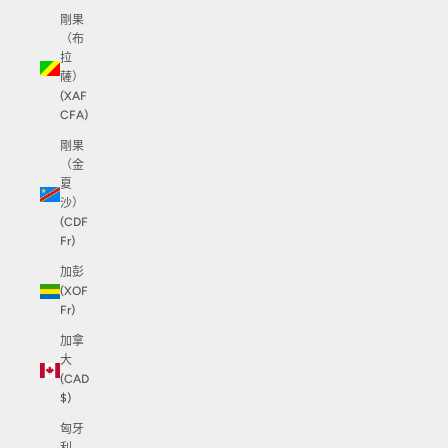
剛果
（布
拉
薩）
(XAF
CFA)
剛果
（金
夏
沙）
(CDF
Fr)
加彭
(XOF
Fr)
加拿
大
(CAD
$)
匈牙