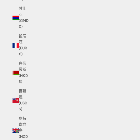
甘比
亞
(GMD
D)
留尼
旺
(EUR
€)
白俄
羅斯
(HKD
$)
百慕
達
(USD
$)
皮特
肯群
島
(NZD