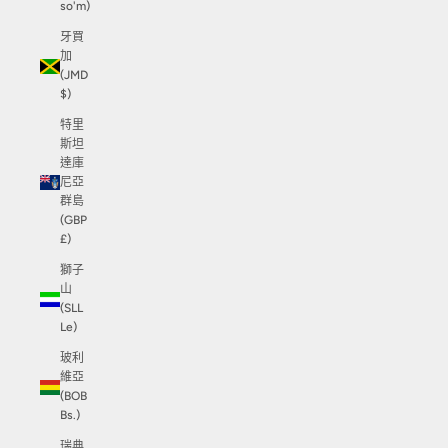
so'm)
牙買
加
(JMD
$)
特里
斯坦
達庫
尼亞
群島
(GBP
£)
獅子
山
(SLL
Le)
玻利
維亞
(BOB
Bs.)
瑞典