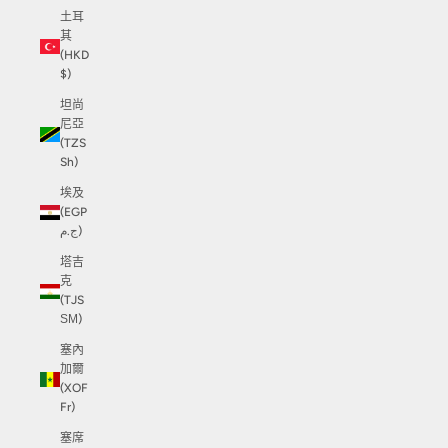
土耳
其
(HKD
$)
坦尚
尼亞
(TZS
Sh)
埃及
(EGP
ج.م)
塔吉
克
(TJS
ЅМ)
塞內
加爾
(XOF
Fr)
塞席