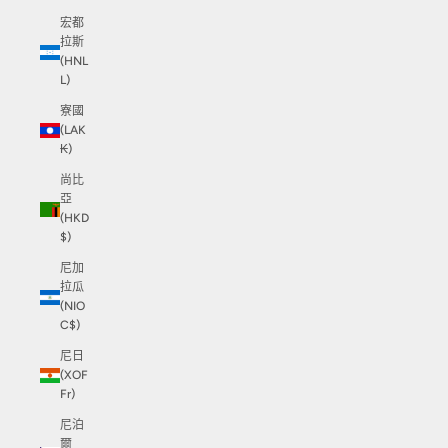
宏都
拉斯
(HNL
L)
寮國
(LAK
₭)
尚比
亞
(HKD
$)
尼加
拉瓜
(NIO
C$)
尼日
(XOF
Fr)
尼泊
爾