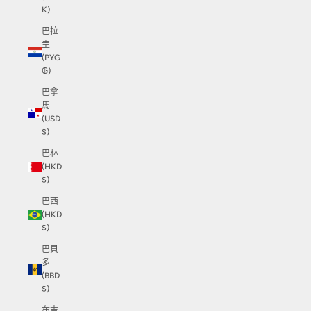
K)
巴拉
圭
(PYG
₲)
巴拿
馬
(USD
$)
巴林
(HKD
$)
巴西
(HKD
$)
巴貝
多
(BBD
$)
布吉