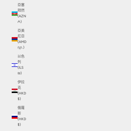
亞塞
拜然
(AZN
₼)
亞美
尼亞
(AMD
դր.)
以色
列
(ILS
₪)
伊拉
克
(HKD
$)
俄羅
斯
(HKD
$)