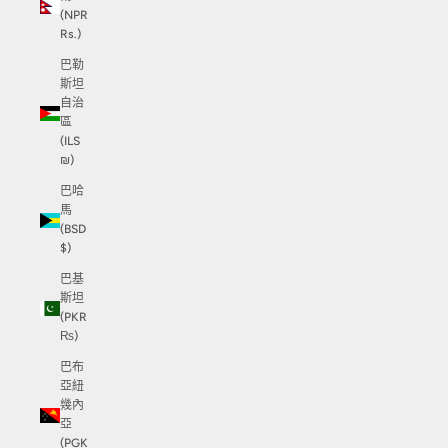
(NPR
Rs.)
巴勒
斯坦
自治
區
(ILS
₪)
巴哈
馬
(BSD
$)
巴基
斯坦
(PKR
₨)
巴布
亞紐
幾內
亞
(PGK