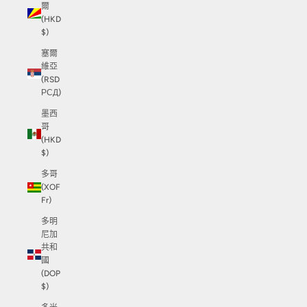
爾
(HKD
$)
塞爾
維亞
(RSD
РСД)
墨西
哥
(HKD
$)
多哥
(XOF
Fr)
多明
尼加
共和
國
(DOP
$)