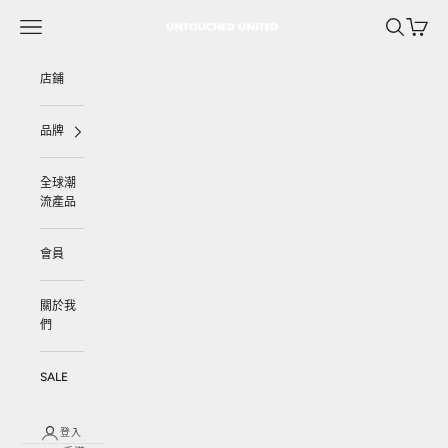
跳至內容
選單
搜尋
購物車
UNTOUCHED UNITED
店鋪
品牌
全球潮
流產品
會員
關於我
們
SALE
登入