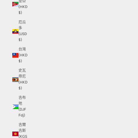
垂亞
(HKD
$)
厄瓜
多
(USD
$)
台灣
(HKD
$)
史瓦
帝尼
(HKD
$)
吉布
地
(DJF
Fdj)
吉爾
吉斯
(KGS