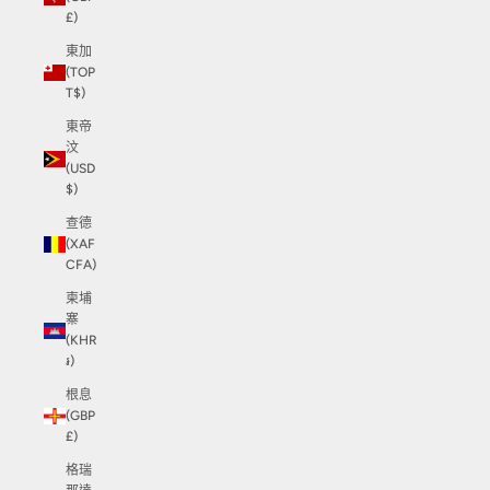
£)
東加
(TOP
T$)
東帝
汶
(USD
$)
查德
(XAF
CFA)
柬埔
寨
(KHR
៛)
根息
(GBP
£)
格瑞