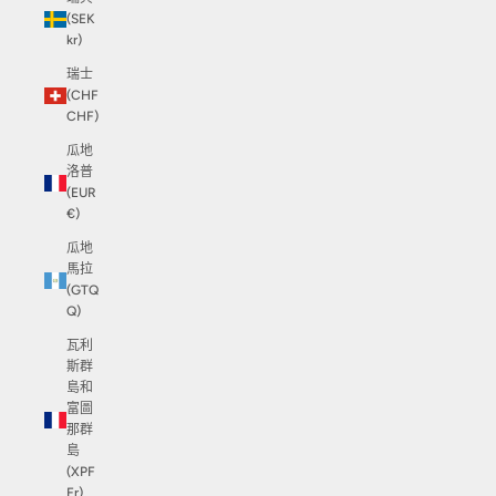
(SEK
kr)
瑞士
(CHF
CHF)
瓜地
洛普
(EUR
€)
瓜地
馬拉
(GTQ
Q)
瓦利
斯群
島和
富圖
那群
島
(XPF
Fr)