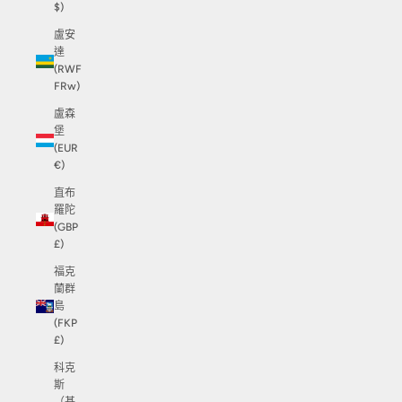
$)
盧安
達
(RWF
FRw)
盧森
堡
(EUR
€)
直布
羅陀
(GBP
£)
福克
蘭群
島
(FKP
£)
科克
斯