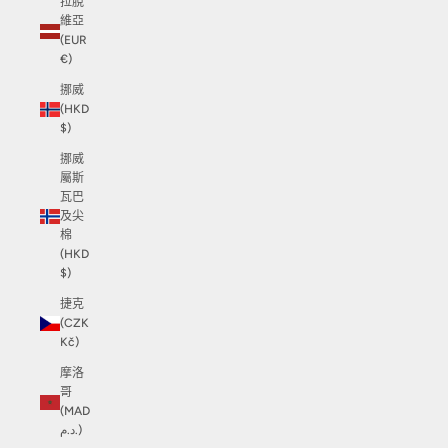
拉脫
維亞
(EUR
€)
挪威
(HKD
$)
挪威
屬斯
瓦巴
及尖
棉
(HKD
$)
捷克
(CZK
Kč)
摩洛
哥
(MAD
د.م.)