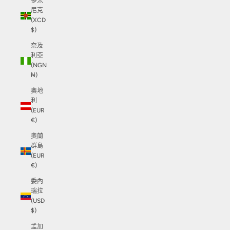
多米
尼克
(XCD
$)
奈及
利亞
(NGN
₦)
奧地
利
(EUR
€)
奧蘭
群島
(EUR
€)
委內
瑞拉
(USD
$)
孟加