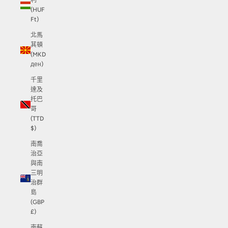
利
(HUF
Ft)
北馬
其頓
(MKD
ден)
千里
達及
托巴
哥
(TTD
$)
南喬
治亞
與南
三明
治群
島
(GBP
£)
南蘇