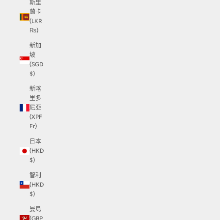
斯里
蘭卡
(LKR
₨)
新加
坡
(SGD
$)
新喀
里多
尼亞
(XPF
Fr)
日本
(HKD
$)
智利
(HKD
$)
曼島
(GBP