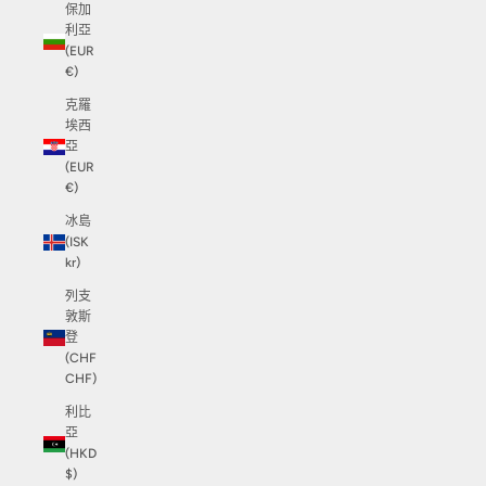
保加
利亞
(EUR
€)
克羅
埃西
亞
(EUR
€)
冰島
(ISK
kr)
列支
敦斯
登
(CHF
CHF)
利比
亞
(HKD
$)