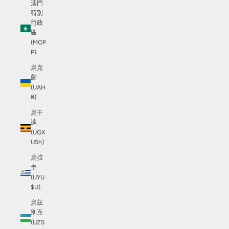
澳門
特別
行政
區
(MOP
P)
烏克
蘭
(UAH
₴)
烏干
達
(UGX
USh)
烏拉
圭
(UYU
$U)
烏茲
別克
(UZS