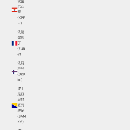
玻里
尼西
亞
(XPF
Fr)
法屬
聖馬
丁
(EUR
€)
法羅
群島
(DKK
kr.)
波士
尼亞
與赫
塞哥
維納
(BAM
КМ)