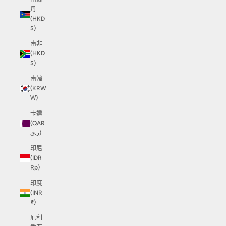
丹
(HKD
$)
南非
(HKD
$)
南韓
(KRW
₩)
卡達
(QAR
ر.ق)
印尼
(IDR
Rp)
印度
(INR
₹)
厄利