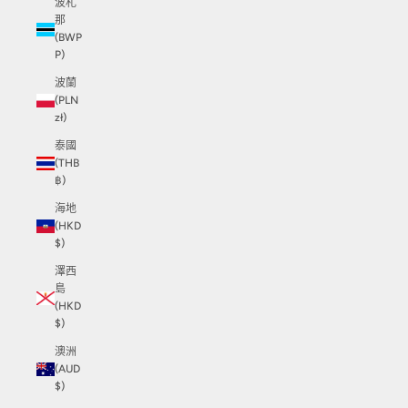
波札
那
(BWP
P)
波蘭
(PLN
zł)
泰國
(THB
฿)
海地
(HKD
$)
澤西
島
(HKD
$)
澳洲
(AUD
$)