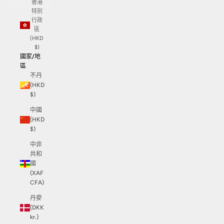
香港
特別
行政
區
(HKD
$)
國家/地
區
不丹
(HKD
$)
中國
(HKD
$)
中非
共和
國
(XAF
CFA)
丹麥
(DKK
kr.)