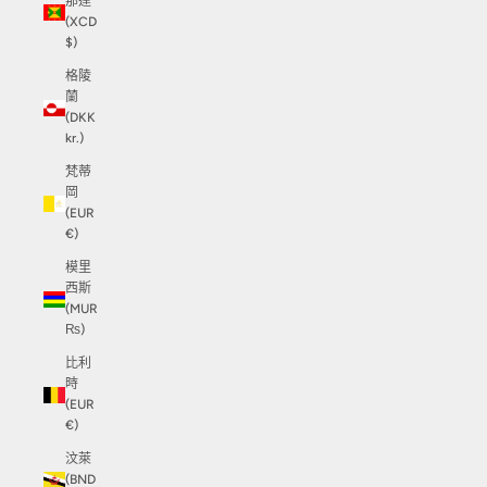
那達
(XCD
$)
格陵
蘭
(DKK
kr.)
梵蒂
岡
(EUR
€)
模里
西斯
(MUR
₨)
比利
時
(EUR
€)
汶萊
(BND