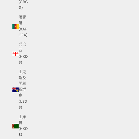
(CRC
₡)
喀麥
隆
(XAF
CFA)
喬治
亞
(HKD
$)
土克
斯及
開科
斯群
島
(USD
$)
土庫
曼
(HKD
$)