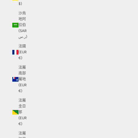
$)
沙烏
地阿
拉伯
(SAR
ر.س)
法國
(EUR
€)
法屬
南部
屬地
(EUR
€)
法屬
圭亞
那
(EUR
€)
法屬