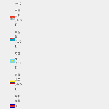
som)
吉里
巴斯
(HKD
$)
吐瓦
魯
(AUD
$)
哈薩
克
(KZT
₸)
哥倫
比亞
(HKD
$)
哥斯
大黎
加