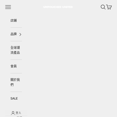
跳至內容
選單
搜尋
購物車
UNTOUCHED UNITED
店鋪
品牌
全球潮
流產品
會員
關於我
們
SALE
登入