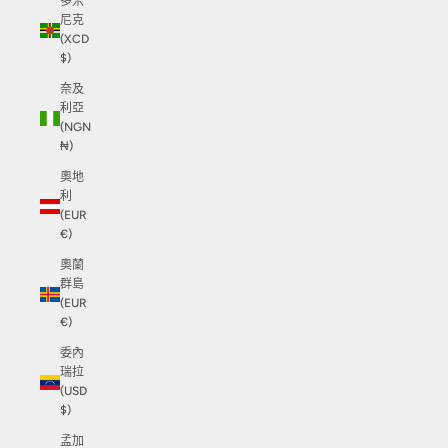
多米
尼克
(XCD
$)
奈及
利亞
(NGN
₦)
奧地
利
(EUR
€)
奧蘭
群島
(EUR
€)
委內
瑞拉
(USD
$)
孟加