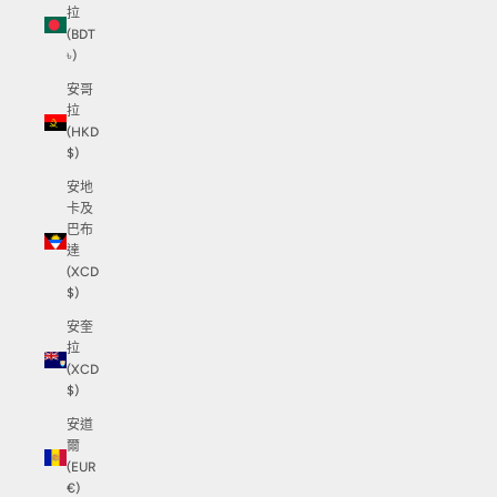
拉
(BDT
৳)
安哥
拉
(HKD
$)
安地
卡及
巴布
達
(XCD
$)
安奎
拉
(XCD
$)
安道
爾
(EUR
€)