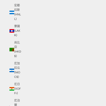
宏都
拉斯
(HNL
L)
寮國
(LAK
₭)
尚比
亞
(HKD
$)
尼加
拉瓜
(NIO
C$)
尼日
(XOF
Fr)
尼泊
爾