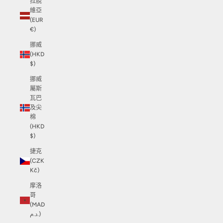
拉脫
維亞
(EUR
€)
挪威
(HKD
$)
挪威
屬斯
瓦巴
及尖
棉
(HKD
$)
捷克
(CZK
Kč)
摩洛
哥
(MAD
د.م.)