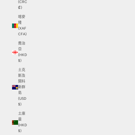
(CRC
₡)
喀麥
隆
(XAF
CFA)
喬治
亞
(HKD
$)
土克
斯及
開科
斯群
島
(USD
$)
土庫
曼
(HKD
$)