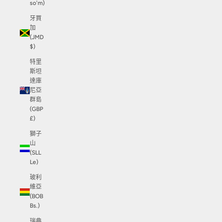
so'm)
牙買
加
(JMD
$)
特里
斯坦
達庫
尼亞
群島
(GBP
£)
獅子
山
(SLL
Le)
玻利
維亞
(BOB
Bs.)
瑞典