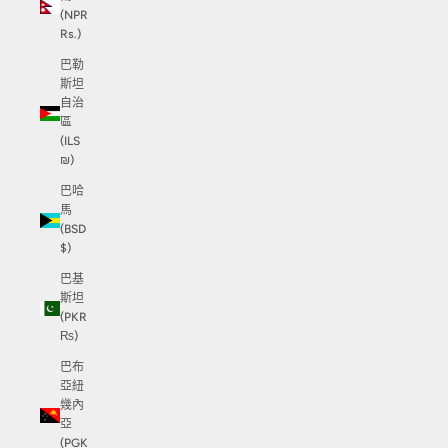
(NPR
Rs.)
巴勒
斯坦
自治
區
(ILS
₪)
巴哈
馬
(BSD
$)
巴基
斯坦
(PKR
₨)
巴布
亞紐
幾內
亞
(PGK