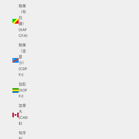
剛果
（布
拉
薩）
(XAF
CFA)
剛果
（金
夏
沙）
(CDF
Fr)
加彭
(XOF
Fr)
加拿
大
(CAD
$)
匈牙