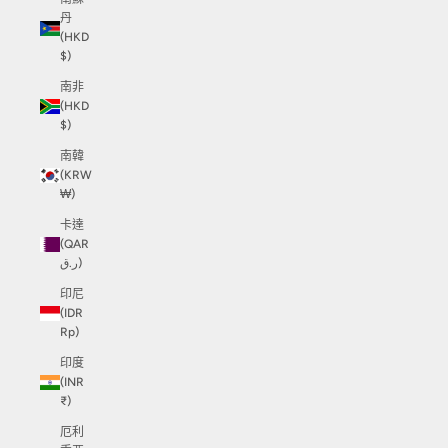
丹
(HKD
$)
南非
(HKD
$)
南韓
(KRW
₩)
卡達
(QAR
ر.ق)
印尼
(IDR
Rp)
印度
(INR
₹)
厄利