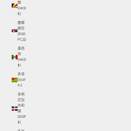
爾
(HKD
$)
塞爾
維亞
(RSD
РСД)
墨西
哥
(HKD
$)
多哥
(XOF
Fr)
多明
尼加
共和
國
(DOP
$)