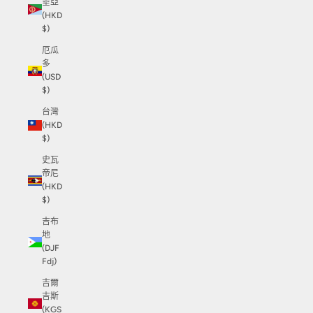
垂亞
(HKD
$)
厄瓜
多
(USD
$)
台灣
(HKD
$)
史瓦
帝尼
(HKD
$)
吉布
地
(DJF
Fdj)
吉爾
吉斯
(KGS