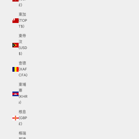
£)
東加
(TOP
T$)
東帝
汶
(USD
$)
查德
(XAF
CFA)
柬埔
寨
(KHR
៛)
根息
(GBP
£)
格瑞