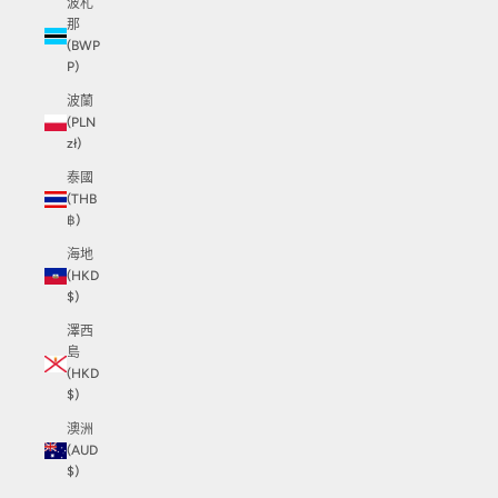
波札
那
(BWP
P)
波蘭
(PLN
zł)
泰國
(THB
฿)
海地
(HKD
$)
澤西
島
(HKD
$)
澳洲
(AUD
$)