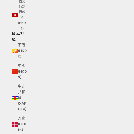
香港
特別
行政
區
(HKD
$)
國家/地
區
不丹
(HKD
$)
中國
(HKD
$)
中非
共和
國
(XAF
CFA)
丹麥
(DKK
kr.)