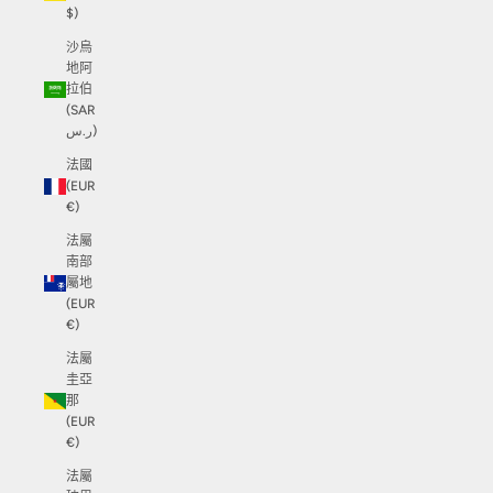
$)
沙烏
地阿
拉伯
(SAR
ر.س)
法國
(EUR
€)
法屬
南部
屬地
(EUR
€)
法屬
圭亞
那
(EUR
€)
法屬