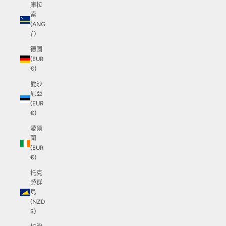
庫拉
索
(ANG
ƒ)
德國
(EUR
€)
愛沙
尼亞
(EUR
€)
愛爾
蘭
(EUR
€)
托克
勞群
島
(NZD
$)