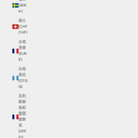
(SEK
kr)
瑞士
(CHF
CHF)
瓜地
洛普
(EUR
€)
瓜地
馬拉
(GTQ
Q)
瓦利
斯群
島和
富圖
那群
島
(XPF
Fr)