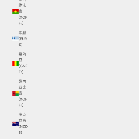
納法
索
(XOF
Fr)
希臘
(EUR
€)
幾內
亞
(GNF
Fr)
幾內
亞比
索
(XOF
Fr)
庫克
群島
(NZD
$)