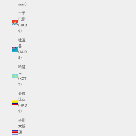
som)
吉里
巴斯
(HKD
$)
吐瓦
魯
(AUD
$)
哈薩
克
(KZT
₸)
哥倫
比亞
(HKD
$)
哥斯
大黎
加