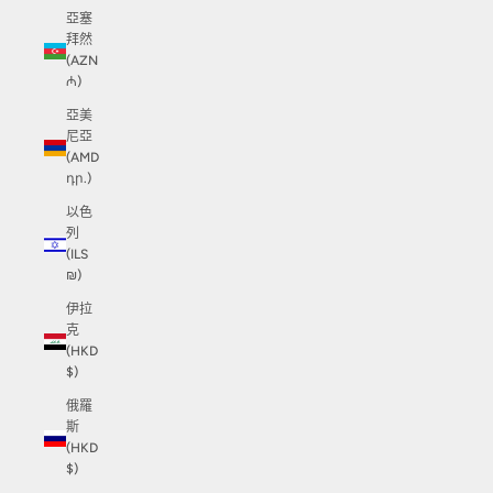
亞塞
拜然
(AZN
₼)
亞美
尼亞
(AMD
դր.)
以色
列
(ILS
₪)
伊拉
克
(HKD
$)
俄羅
斯
(HKD
$)