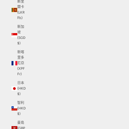
斯里
蘭卡
(LKR
₨)
新加
坡
(SGD
$)
新喀
里多
尼亞
(XPF
Fr)
日本
(HKD
$)
智利
(HKD
$)
曼島
(GBP