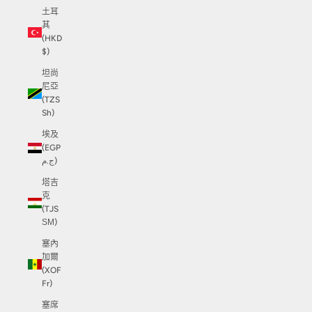
土耳
其
(HKD
$)
坦尚
尼亞
(TZS
Sh)
埃及
(EGP
ج.م)
塔吉
克
(TJS
ЅМ)
塞內
加爾
(XOF
Fr)
塞席