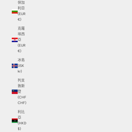
保加
利亞
(EUR
€)
克羅
埃西
亞
(EUR
€)
冰島
(ISK
kr)
列支
敦斯
登
(CHF
CHF)
利比
亞
(HKD
$)