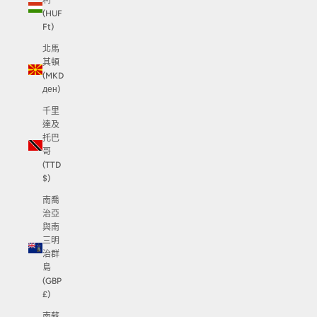
利
(HUF
Ft)
北馬
其頓
(MKD
ден)
千里
達及
托巴
哥
(TTD
$)
南喬
治亞
與南
三明
治群
島
(GBP
£)
南蘇