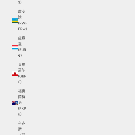
$)
盧安
達
(RWF
FRw)
盧森
堡
(EUR
€)
直布
羅陀
(GBP
£)
福克
蘭群
島
(FKP
£)
科克
斯