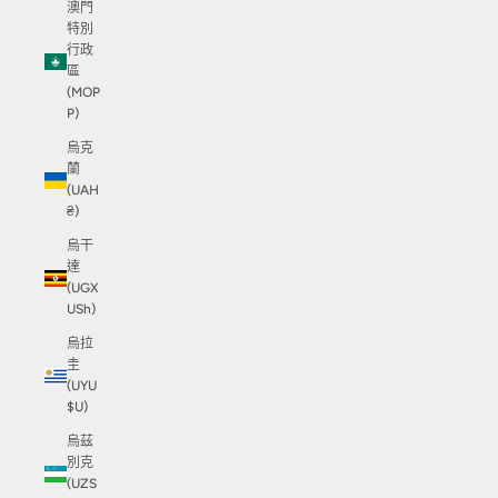
澳門
特別
行政
區
(MOP
P)
烏克
蘭
(UAH
₴)
烏干
達
(UGX
USh)
烏拉
圭
(UYU
$U)
烏茲
別克
(UZS