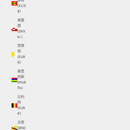
那達
(XCD
$)
格陵
蘭
(DKK
kr.)
梵蒂
岡
(EUR
€)
模里
西斯
(MUR
₨)
比利
時
(EUR
€)
汶萊
(BND