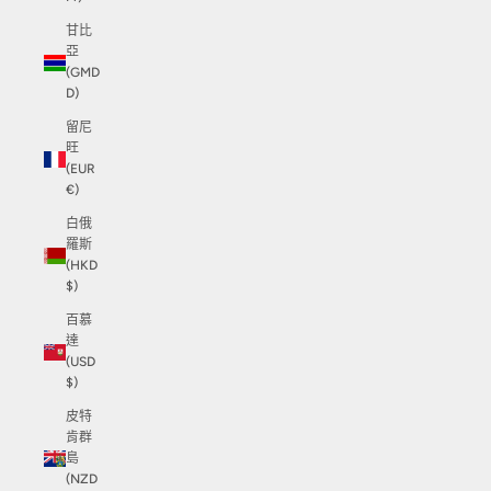
甘比
亞
(GMD
D)
留尼
旺
(EUR
€)
白俄
羅斯
(HKD
$)
百慕
達
(USD
$)
皮特
肯群
島
(NZD