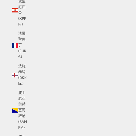
玻里
尼西
亞
(XPF
Fr)
法屬
聖馬
丁
(EUR
€)
法羅
群島
(DKK
kr.)
波士
尼亞
與赫
塞哥
維納
(BAM
КМ)