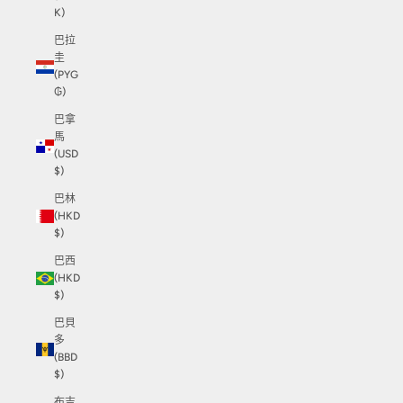
K)
巴拉
圭
(PYG
₲)
巴拿
馬
(USD
$)
巴林
(HKD
$)
巴西
(HKD
$)
巴貝
多
(BBD
$)
布吉