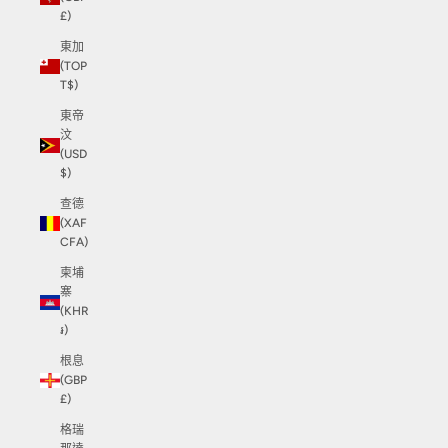
£)
東加
(TOP
T$)
東帝
汶
(USD
$)
查德
(XAF
CFA)
柬埔
寨
(KHR
៛)
根息
(GBP
£)
格瑞