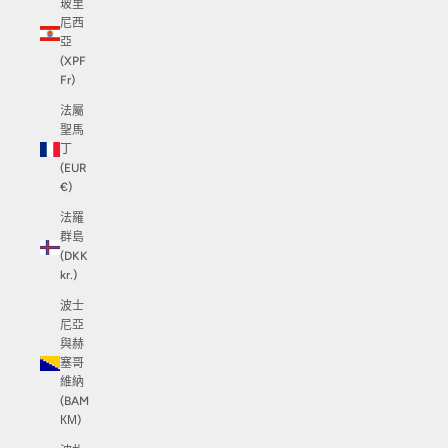
玻里
尼西
亞
(XPF
Fr)
法屬
聖馬
丁
(EUR
€)
法羅
群島
(DKK
kr.)
波士
尼亞
與赫
塞哥
維納
(BAM
КМ)