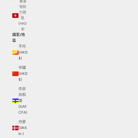
香港
特別
行政
區
(HKD
$)
國家/地
區
不丹
(HKD
$)
中國
(HKD
$)
中非
共和
國
(XAF
CFA)
丹麥
(DKK
kr.)