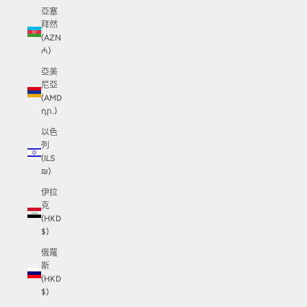
亞塞
拜然
(AZN
₼)
亞美
尼亞
(AMD
դր.)
以色
列
(ILS
₪)
伊拉
克
(HKD
$)
俄羅
斯
(HKD
$)