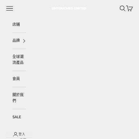
跳至內容
選單
搜尋
購物車
UNTOUCHED UNITED
店鋪
品牌
全球潮
流產品
會員
關於我
們
SALE
登入