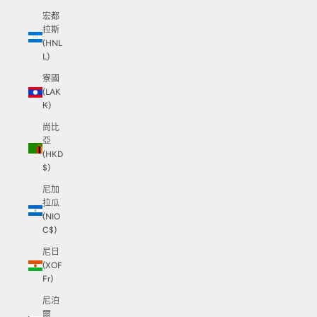
宏都
拉斯
(HNL
L)
寮國
(LAK
₭)
尚比
亞
(HKD
$)
尼加
拉瓜
(NIO
C$)
尼日
(XOF
Fr)
尼泊
爾