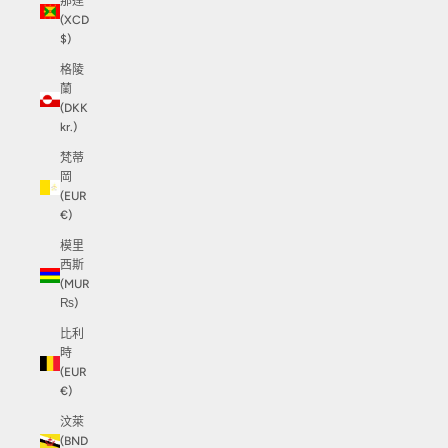
那達
(XCD
$)
格陵
蘭
(DKK
kr.)
梵蒂
岡
(EUR
€)
模里
西斯
(MUR
₨)
比利
時
(EUR
€)
汶萊
(BND