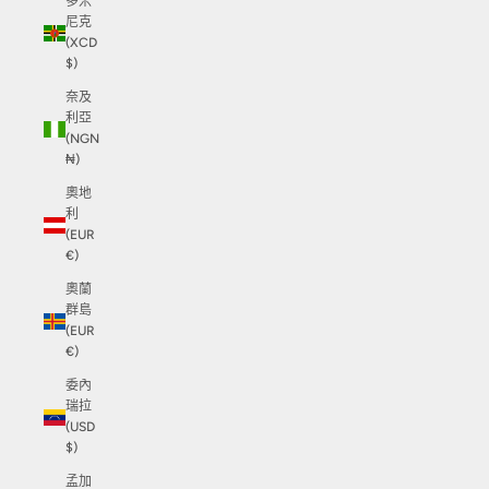
多米
尼克
(XCD
$)
奈及
利亞
(NGN
₦)
奧地
利
(EUR
€)
奧蘭
群島
(EUR
€)
委內
瑞拉
(USD
$)
孟加