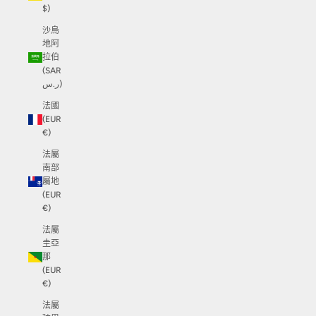
$)
沙烏
地阿
拉伯
(SAR
ر.س)
法國
(EUR
€)
法屬
南部
屬地
(EUR
€)
法屬
圭亞
那
(EUR
€)
法屬