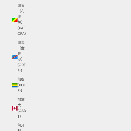
剛果
（布
拉
薩）
(XAF
CFA)
剛果
（金
夏
沙）
(CDF
Fr)
加彭
(XOF
Fr)
加拿
大
(CAD
$)
匈牙