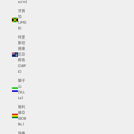
so'm)
牙買
加
(JMD
$)
特里
斯坦
達庫
尼亞
群島
(GBP
£)
獅子
山
(SLL
Le)
玻利
維亞
(BOB
Bs.)
瑞典