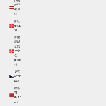
拉脫
維亞
(EUR
€)
挪威
(HKD
$)
挪威
屬斯
瓦巴
及尖
棉
(HKD
$)
捷克
(CZK
Kč)
摩洛
哥
(MAD
د.م.)