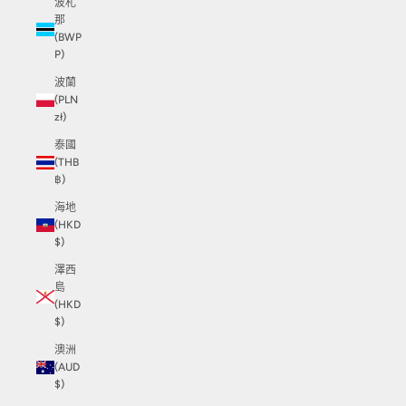
波札
那
(BWP
P)
波蘭
(PLN
zł)
泰國
(THB
฿)
海地
(HKD
$)
澤西
島
(HKD
$)
澳洲
(AUD
$)