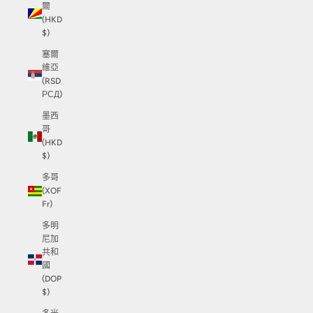
爾
(HKD
$)
塞爾
維亞
(RSD
РСД)
墨西
哥
(HKD
$)
多哥
(XOF
Fr)
多明
尼加
共和
國
(DOP
$)