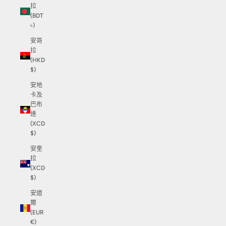
拉
(BDT
৳)
安哥
拉
(HKD
$)
安地
卡及
巴布
達
(XCD
$)
安奎
拉
(XCD
$)
安道
爾
(EUR
€)