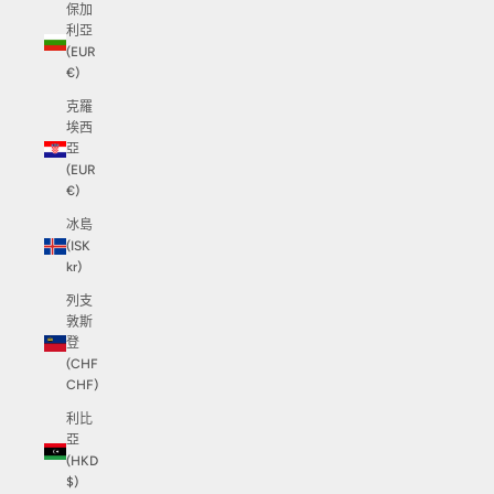
保加
利亞
(EUR
€)
克羅
埃西
亞
(EUR
€)
冰島
(ISK
kr)
列支
敦斯
登
(CHF
CHF)
利比
亞
(HKD
$)