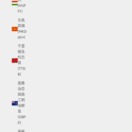
利
(HUF
Ft)
北馬
其頓
(MKD
ден)
千里
達及
托巴
哥
(TTD
$)
南喬
治亞
與南
三明
治群
島
(GBP
£)
南蘇