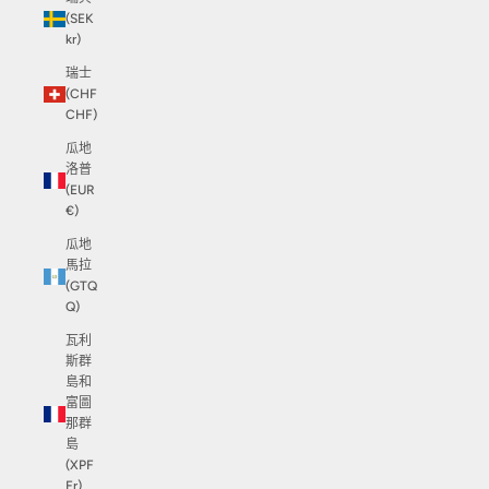
(SEK
kr)
瑞士
(CHF
CHF)
瓜地
洛普
(EUR
€)
瓜地
馬拉
(GTQ
Q)
瓦利
斯群
島和
富圖
那群
島
(XPF
Fr)