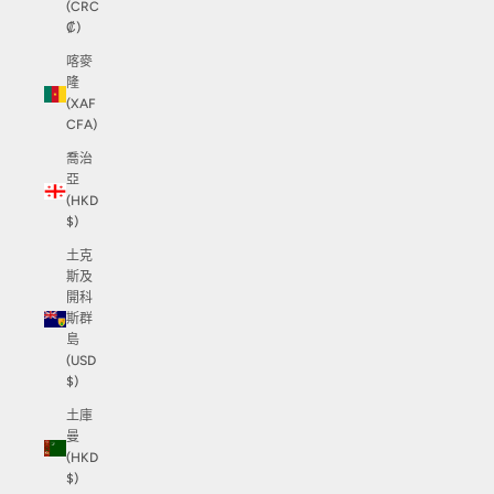
(CRC
₡)
喀麥
隆
(XAF
CFA)
喬治
亞
(HKD
$)
土克
斯及
開科
斯群
島
(USD
$)
土庫
曼
(HKD
$)