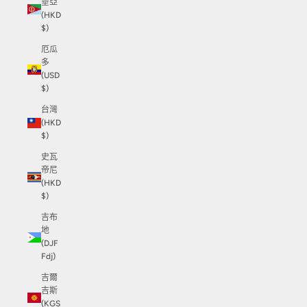
垂亞
(HKD
$)
厄瓜
多
(USD
$)
台灣
(HKD
$)
史瓦
帝尼
(HKD
$)
吉布
地
(DJF
Fdj)
吉爾
吉斯
(KGS