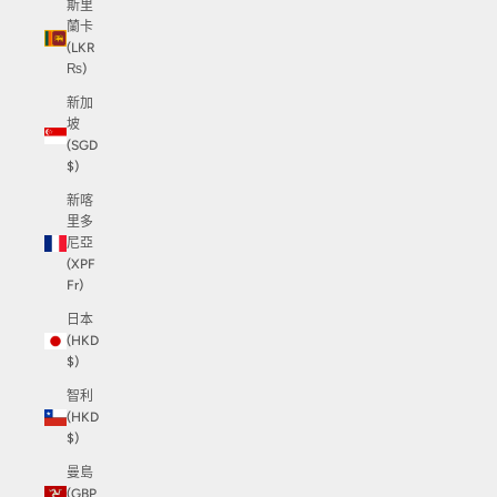
斯里
蘭卡
(LKR
₨)
新加
坡
(SGD
$)
新喀
里多
尼亞
(XPF
Fr)
日本
(HKD
$)
智利
(HKD
$)
曼島
(GBP