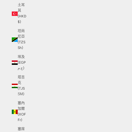
土耳
其
(HKD
$)
坦尚
尼亞
(TZS
Sh)
埃及
(EGP
ج.م)
塔吉
克
(TJS
ЅМ)
塞內
加爾
(XOF
Fr)
塞席