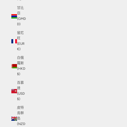
甘比
亞
(GMD
D)
留尼
旺
(EUR
€)
白俄
羅斯
(HKD
$)
百慕
達
(USD
$)
皮特
肯群
島
(NZD