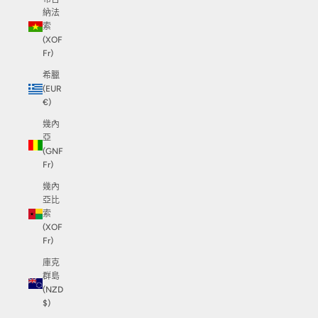
納法
索
(XOF
Fr)
希臘
(EUR
€)
幾內
亞
(GNF
Fr)
幾內
亞比
索
(XOF
Fr)
庫克
群島
(NZD
$)