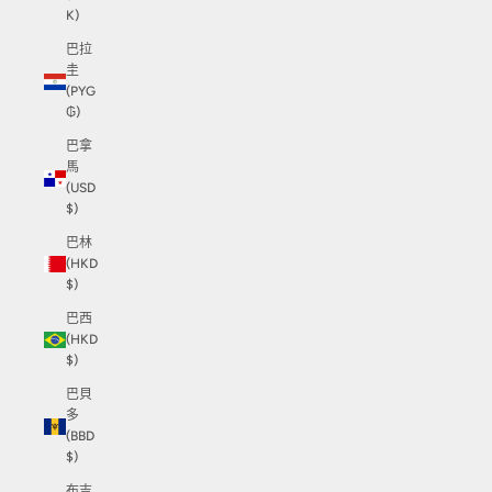
K)
巴拉
圭
(PYG
₲)
巴拿
馬
(USD
$)
巴林
(HKD
$)
巴西
(HKD
$)
巴貝
多
(BBD
$)
布吉