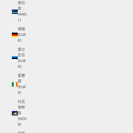
庫拉
索
(ANG
ƒ)
德國
(EUR
€)
愛沙
尼亞
(EUR
€)
愛爾
蘭
(EUR
€)
托克
勞群
島
(NZD
$)