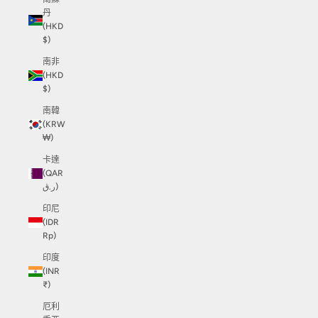
丹
(HKD
$)
南非
(HKD
$)
南韓
(KRW
₩)
卡達
(QAR
ر.ق)
印尼
(IDR
Rp)
印度
(INR
₹)
厄利