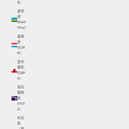
$)
盧安
達
(RWF
FRw)
盧森
堡
(EUR
€)
直布
羅陀
(GBP
£)
福克
蘭群
島
(FKP
£)
科克
斯