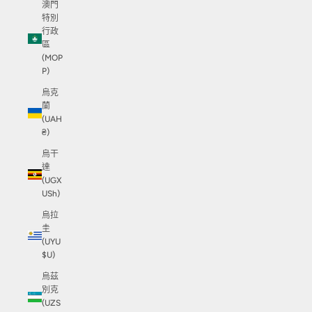
澳門
特別
行政
區
(MOP
P)
烏克
蘭
(UAH
₴)
烏干
達
(UGX
USh)
烏拉
圭
(UYU
$U)
烏茲
別克
(UZS