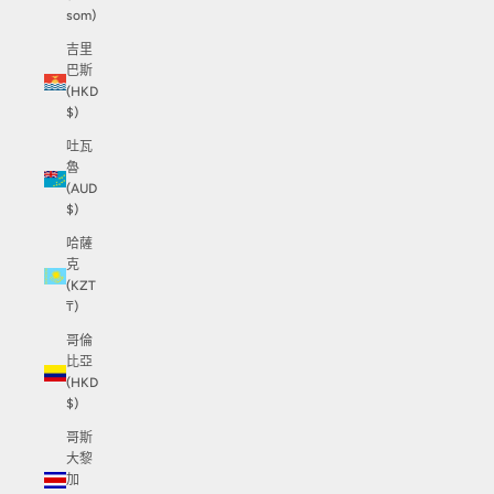
som)
吉里
巴斯
(HKD
$)
吐瓦
魯
(AUD
$)
哈薩
克
(KZT
₸)
哥倫
比亞
(HKD
$)
哥斯
大黎
加