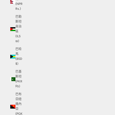
(NPR
Rs.)
巴勒
斯坦
自治
區
(ILS
₪)
巴哈
馬
(BSD
$)
巴基
斯坦
(PKR
₨)
巴布
亞紐
幾內
亞
(PGK