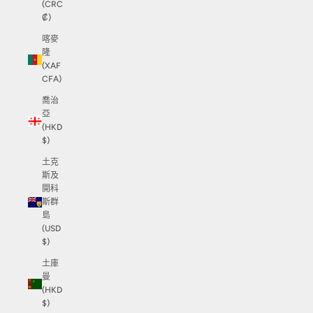
(CRC
₡)
喀麥
隆
(XAF
CFA)
喬治
亞
(HKD
$)
土克
斯及
開科
斯群
島
(USD
$)
土庫
曼
(HKD
$)