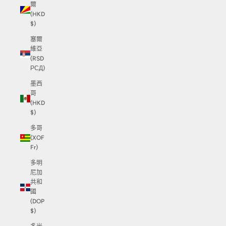
爾
(HKD
$)
塞爾
維亞
(RSD
РСД)
墨西
哥
(HKD
$)
多哥
(XOF
Fr)
多明
尼加
共和
國
(DOP
$)