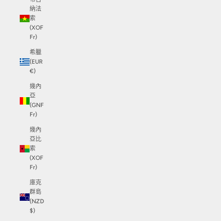
納法
索
(XOF
Fr)
希臘
(EUR
€)
幾內
亞
(GNF
Fr)
幾內
亞比
索
(XOF
Fr)
庫克
群島
(NZD
$)