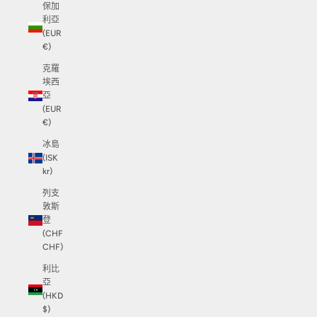
保加
利亞
(EUR
€)
克羅
埃西
亞
(EUR
€)
冰島
(ISK
kr)
列支
敦斯
登
(CHF
CHF)
利比
亞
(HKD
$)