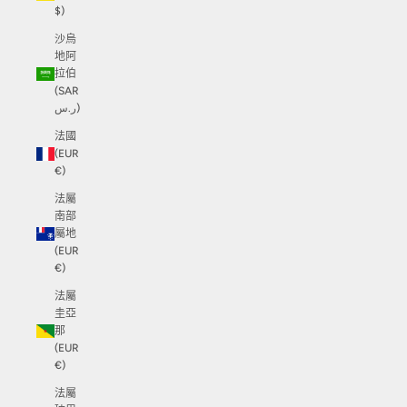
$)
沙烏
地阿
拉伯
(SAR
ر.س)
法國
(EUR
€)
法屬
南部
屬地
(EUR
€)
法屬
圭亞
那
(EUR
€)
法屬