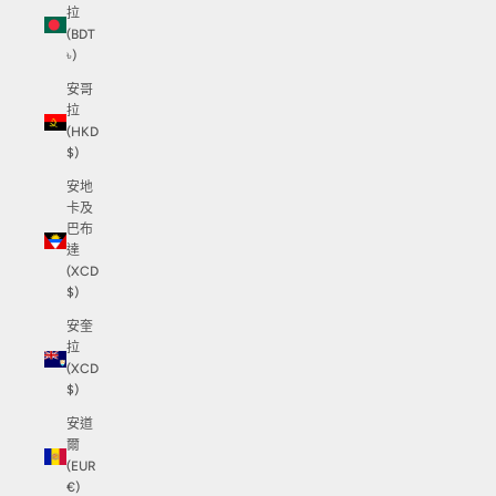
拉
(BDT
৳)
安哥
拉
(HKD
$)
安地
卡及
巴布
達
(XCD
$)
安奎
拉
(XCD
$)
安道
爾
(EUR
€)