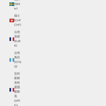
(SEK
kr)
瑞士
(CHF
CHF)
瓜地
洛普
(EUR
€)
瓜地
馬拉
(GTQ
Q)
瓦利
斯群
島和
富圖
那群
島
(XPF
Fr)