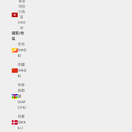
香港
特別
行政
區
(HKD
$)
國家/地
區
不丹
(HKD
$)
中國
(HKD
$)
中非
共和
國
(XAF
CFA)
丹麥
(DKK
kr.)