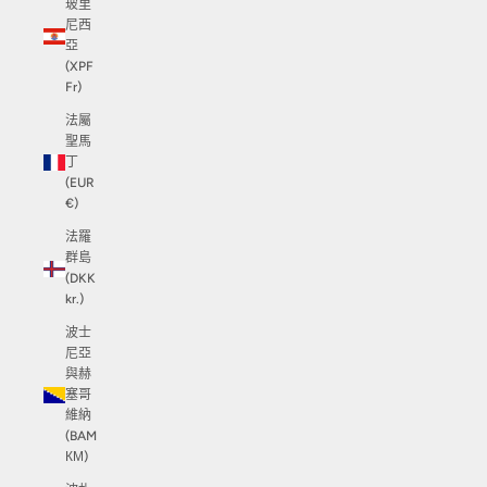
玻里
尼西
亞
(XPF
Fr)
法屬
聖馬
丁
(EUR
€)
法羅
群島
(DKK
kr.)
波士
尼亞
與赫
塞哥
維納
(BAM
КМ)