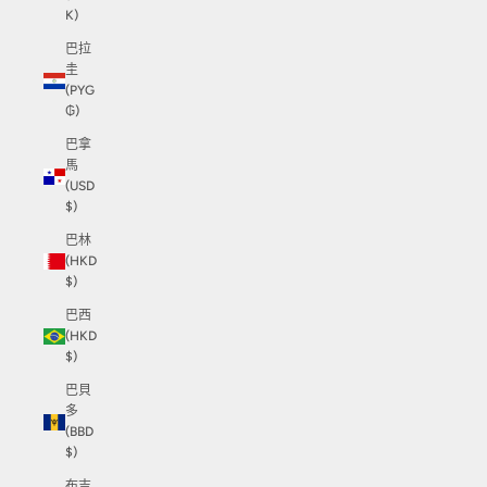
K)
巴拉
圭
(PYG
₲)
巴拿
馬
(USD
$)
巴林
(HKD
$)
巴西
(HKD
$)
巴貝
多
(BBD
$)
布吉