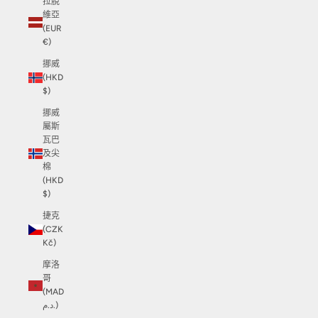
拉脫
維亞
(EUR
€)
挪威
(HKD
$)
挪威
屬斯
瓦巴
及尖
棉
(HKD
$)
捷克
(CZK
Kč)
摩洛
哥
(MAD
د.م.)