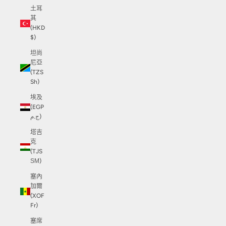
土耳
其
(HKD
$)
坦尚
尼亞
(TZS
Sh)
埃及
(EGP
ج.م)
塔吉
克
(TJS
ЅМ)
塞內
加爾
(XOF
Fr)
塞席