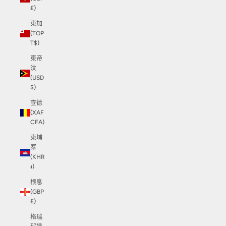
£)
東加
(TOP
T$)
東帝
汶
(USD
$)
查德
(XAF
CFA)
柬埔
寨
(KHR
៛)
根息
(GBP
£)
格瑞