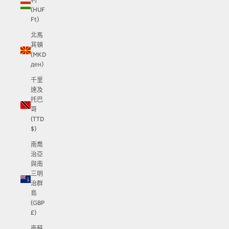
利
(HUF
Ft)
北馬
其頓
(MKD
ден)
千里
達及
托巴
哥
(TTD
$)
南喬
治亞
與南
三明
治群
島
(GBP
£)
南蘇