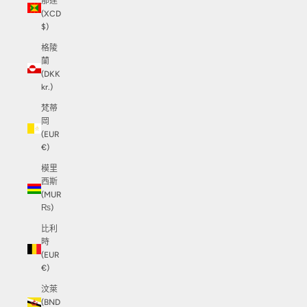
那達
(XCD
$)
格陵
蘭
(DKK
kr.)
梵蒂
岡
(EUR
€)
模里
西斯
(MUR
₨)
比利
時
(EUR
€)
汶萊
(BND