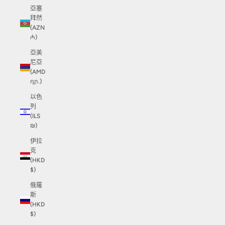
亞塞
拜然
(AZN
₼)
亞美
尼亞
(AMD
դր.)
以色
列
(ILS
₪)
伊拉
克
(HKD
$)
俄羅
斯
(HKD
$)