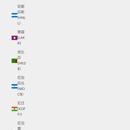
宏都
拉斯
(HNL
L)
寮國
(LAK
₭)
尚比
亞
(HKD
$)
尼加
拉瓜
(NIO
C$)
尼日
(XOF
Fr)
尼泊
爾