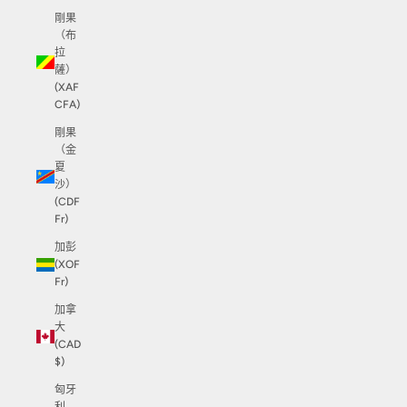
剛果
（布
拉
薩）
(XAF
CFA)
剛果
（金
夏
沙）
(CDF
Fr)
加彭
(XOF
Fr)
加拿
大
(CAD
$)
匈牙