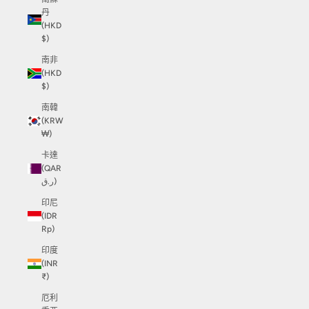
丹
(HKD
$)
南非
(HKD
$)
南韓
(KRW
₩)
卡達
(QAR
ر.ق)
印尼
(IDR
Rp)
印度
(INR
₹)
厄利