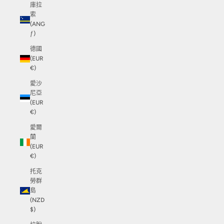
庫拉
索
(ANG
ƒ)
德國
(EUR
€)
愛沙
尼亞
(EUR
€)
愛爾
蘭
(EUR
€)
托克
勞群
島
(NZD
$)