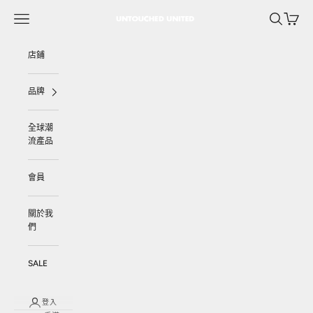
跳至內容
選單
搜尋
購物車
UNTOUCHED UNITED
店鋪
品牌
全球潮
流產品
會員
關於我
們
SALE
登入