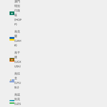
澳門
特別
行政
區
(MOP
P)
烏克
蘭
(UAH
₴)
烏干
達
(UGX
USh)
烏拉
圭
(UYU
$U)
烏茲
別克
(UZS