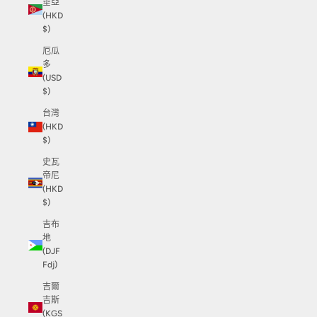
垂亞
(HKD
$)
厄瓜
多
(USD
$)
台灣
(HKD
$)
史瓦
帝尼
(HKD
$)
吉布
地
(DJF
Fdj)
吉爾
吉斯
(KGS