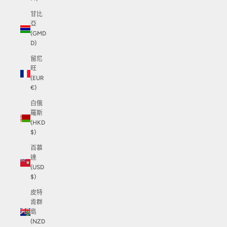
甘比
亞
(GMD
D)
留尼
旺
(EUR
€)
白俄
羅斯
(HKD
$)
百慕
達
(USD
$)
皮特
肯群
島
(NZD