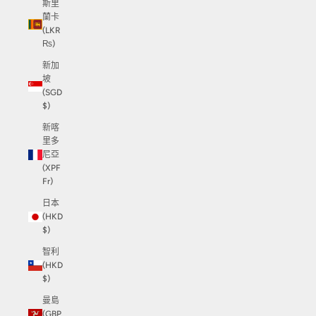
斯里
蘭卡
(LKR
₨)
新加
坡
(SGD
$)
新喀
里多
尼亞
(XPF
Fr)
日本
(HKD
$)
智利
(HKD
$)
曼島
(GBP