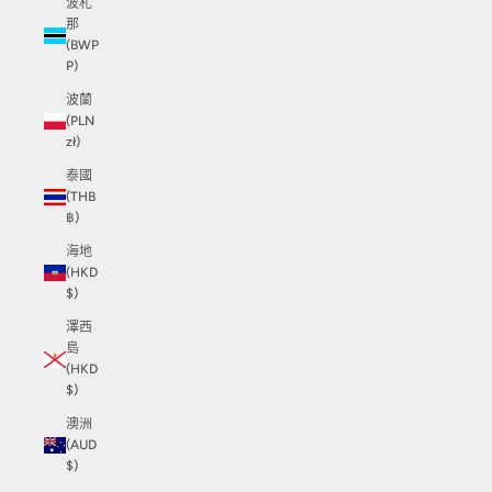
波札
那
(BWP
P)
波蘭
(PLN
zł)
泰國
(THB
฿)
海地
(HKD
$)
澤西
島
(HKD
$)
澳洲
(AUD
$)