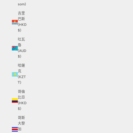
som)
吉里
巴斯
(HKD
$)
吐瓦
魯
(AUD
$)
哈薩
克
(KZT
₸)
哥倫
比亞
(HKD
$)
哥斯
大黎
加