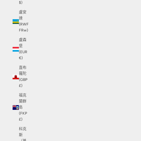
$)
盧安
達
(RWF
FRw)
盧森
堡
(EUR
€)
直布
羅陀
(GBP
£)
福克
蘭群
島
(FKP
£)
科克
斯