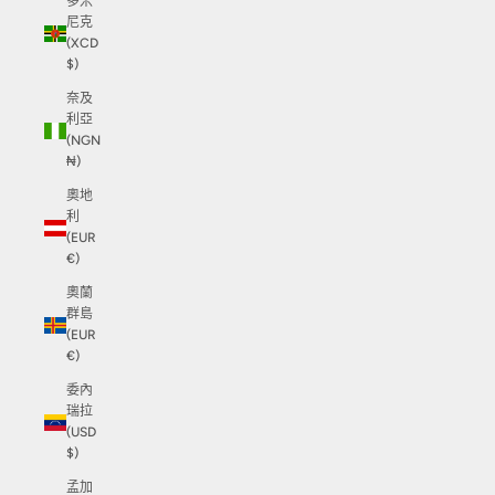
多米
尼克
(XCD
$)
奈及
利亞
(NGN
₦)
奧地
利
(EUR
€)
奧蘭
群島
(EUR
€)
委內
瑞拉
(USD
$)
孟加