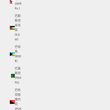
(NPR
Rs.)
巴勒
斯坦
自治
區
(ILS
₪)
巴哈
馬
(BSD
$)
巴基
斯坦
(PKR
₨)
巴布
亞紐
幾內
亞
(PGK