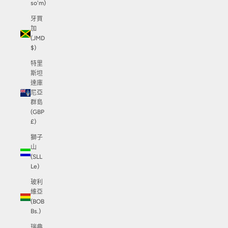
so'm)
牙買
加
(JMD
$)
特里
斯坦
達庫
尼亞
群島
(GBP
£)
獅子
山
(SLL
Le)
玻利
維亞
(BOB
Bs.)
瑞典