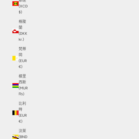
那達
(XCD
$)
格陵
蘭
(DKK
kr.)
梵蒂
岡
(EUR
€)
模里
西斯
(MUR
₨)
比利
時
(EUR
€)
汶萊
(BND