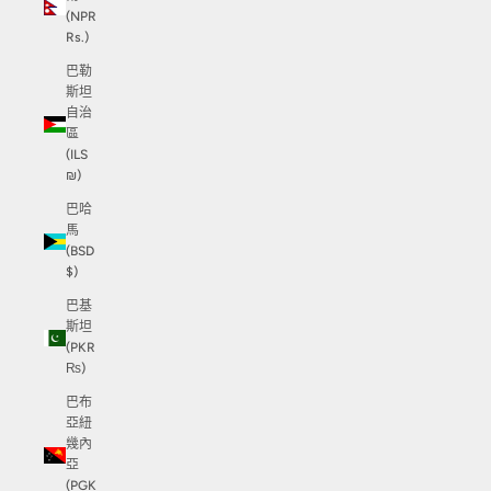
(NPR
Rs.)
巴勒
斯坦
自治
區
(ILS
₪)
巴哈
馬
(BSD
$)
巴基
斯坦
(PKR
₨)
巴布
亞紐
幾內
亞
(PGK