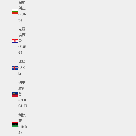
保加
利亞
(EUR
€)
克羅
埃西
亞
(EUR
€)
冰島
(ISK
kr)
列支
敦斯
登
(CHF
CHF)
利比
亞
(HKD
$)