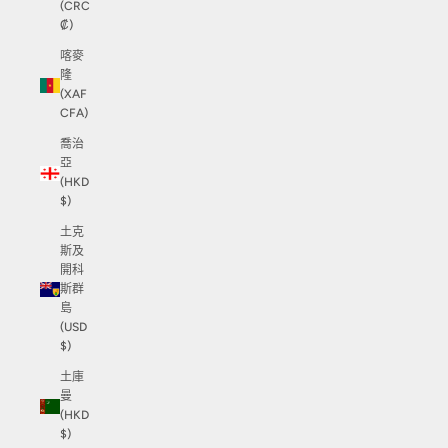
(CRC
₡)
喀麥
隆
(XAF
CFA)
喬治
亞
(HKD
$)
土克
斯及
開科
斯群
島
(USD
$)
土庫
曼
(HKD
$)