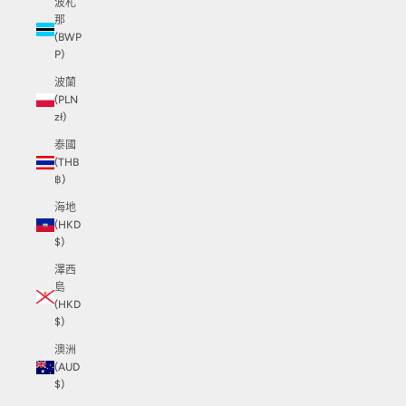
波札
那
(BWP
P)
波蘭
(PLN
zł)
泰國
(THB
฿)
海地
(HKD
$)
澤西
島
(HKD
$)
澳洲
(AUD
$)