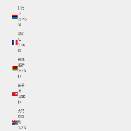
甘比
亞
(GMD
D)
留尼
旺
(EUR
€)
白俄
羅斯
(HKD
$)
百慕
達
(USD
$)
皮特
肯群
島
(NZD