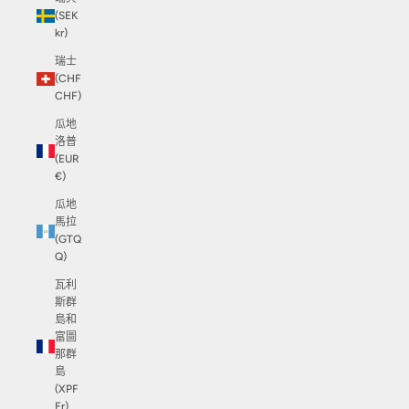
(SEK
kr)
瑞士
(CHF
CHF)
瓜地
洛普
(EUR
€)
瓜地
馬拉
(GTQ
Q)
瓦利
斯群
島和
富圖
那群
島
(XPF
Fr)