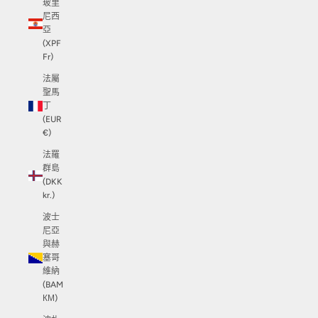
玻里
尼西
亞
(XPF
Fr)
法屬
聖馬
丁
(EUR
€)
法羅
群島
(DKK
kr.)
波士
尼亞
與赫
塞哥
維納
(BAM
КМ)