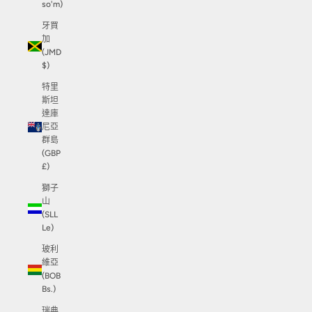
so'm)
牙買
加
(JMD
$)
特里
斯坦
達庫
尼亞
群島
(GBP
£)
獅子
山
(SLL
Le)
玻利
維亞
(BOB
Bs.)
瑞典