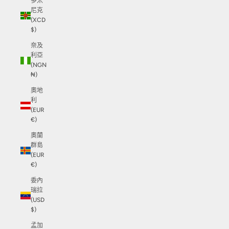
多米
尼克
(XCD
$)
奈及
利亞
(NGN
₦)
奧地
利
(EUR
€)
奧蘭
群島
(EUR
€)
委內
瑞拉
(USD
$)
孟加