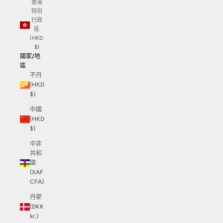
香港
特別
行政
區
(HKD
$)
國家/地
區
不丹
(HKD
$)
中國
(HKD
$)
中非
共和
國
(XAF
CFA)
丹麥
(DKK
kr.)