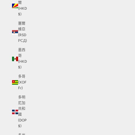
爾
(HKD
$)
塞爾
維亞
(RSD
РСД)
墨西
哥
(HKD
$)
多哥
(XOF
Fr)
多明
尼加
共和
國
(DOP
$)