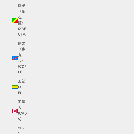
剛果
（布
拉
薩）
(XAF
CFA)
剛果
（金
夏
沙）
(CDF
Fr)
加彭
(XOF
Fr)
加拿
大
(CAD
$)
匈牙