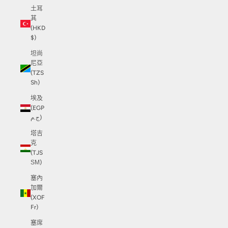
土耳
其
(HKD
$)
坦尚
尼亞
(TZS
Sh)
埃及
(EGP
ج.م)
塔吉
克
(TJS
ЅМ)
塞內
加爾
(XOF
Fr)
塞席