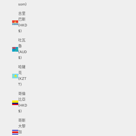
som)
吉里
巴斯
(HKD
$)
吐瓦
魯
(AUD
$)
哈薩
克
(KZT
₸)
哥倫
比亞
(HKD
$)
哥斯
大黎
加