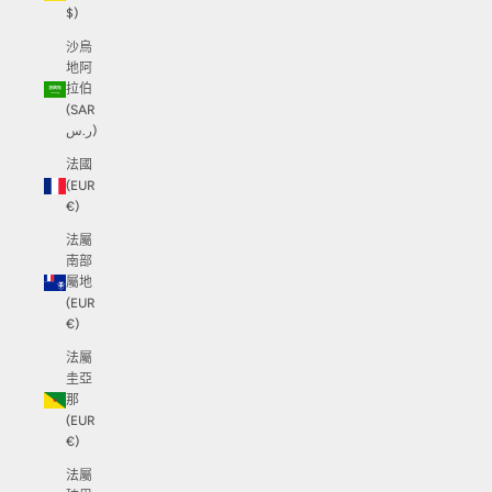
$)
沙烏
地阿
拉伯
(SAR
ر.س)
法國
(EUR
€)
法屬
南部
屬地
(EUR
€)
法屬
圭亞
那
(EUR
€)
法屬