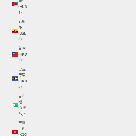
垂亞
(HKD
$)
厄瓜
多
(USD
$)
台灣
(HKD
$)
史瓦
帝尼
(HKD
$)
吉布
地
(DJF
Fdj)
吉爾
吉斯
(KGS