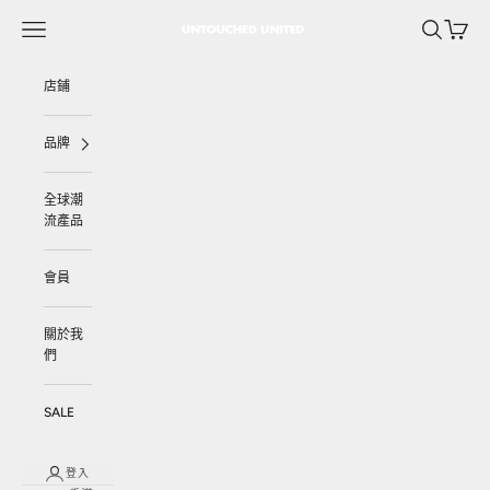
跳至內容
選單
搜尋
購物車
UNTOUCHED UNITED
店鋪
品牌
全球潮
流產品
會員
關於我
們
SALE
登入