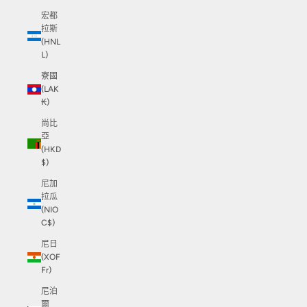
宏都
拉斯
(HNL
L)
寮國
(LAK
₭)
尚比
亞
(HKD
$)
尼加
拉瓜
(NIO
C$)
尼日
(XOF
Fr)
尼泊
爾