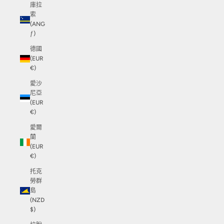
庫拉
索
(ANG
ƒ)
德國
(EUR
€)
愛沙
尼亞
(EUR
€)
愛爾
蘭
(EUR
€)
托克
勞群
島
(NZD
$)