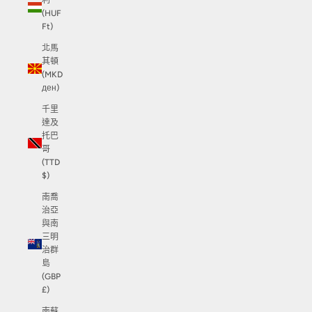
利
(HUF
Ft)
北馬
其頓
(MKD
ден)
千里
達及
托巴
哥
(TTD
$)
南喬
治亞
與南
三明
治群
島
(GBP
£)
南蘇