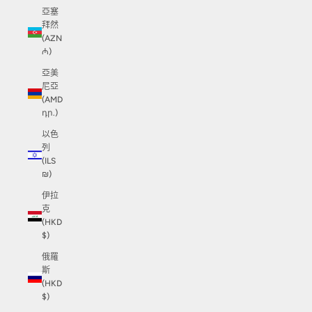
亞塞
拜然
(AZN
₼)
亞美
尼亞
(AMD
դր.)
以色
列
(ILS
₪)
伊拉
克
(HKD
$)
俄羅
斯
(HKD
$)