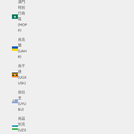
澳門
特別
行政
區
(MOP
P)
烏克
蘭
(UAH
₴)
烏干
達
(UGX
USh)
烏拉
圭
(UYU
$U)
烏茲
別克
(UZS