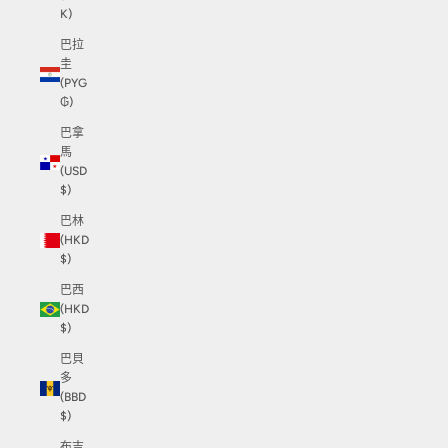
K)
巴拉
圭
(PYG
₲)
巴拿
馬
(USD
$)
巴林
(HKD
$)
巴西
(HKD
$)
巴貝
多
(BBD
$)
布吉