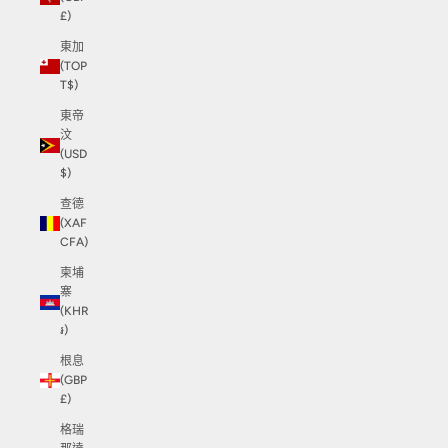
£)
東加
(TOP
T$)
東帝
汶
(USD
$)
查德
(XAF
CFA)
柬埔
寨
(KHR
៛)
根息
(GBP
£)
格瑞