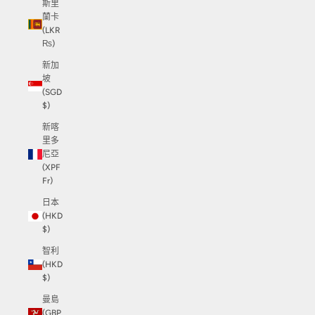
斯里
蘭卡
(LKR
₨)
新加
坡
(SGD
$)
新喀
里多
尼亞
(XPF
Fr)
日本
(HKD
$)
智利
(HKD
$)
曼島
(GBP