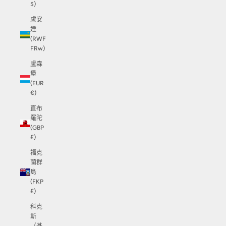
$)
盧安
達
(RWF
FRw)
盧森
堡
(EUR
€)
直布
羅陀
(GBP
£)
福克
蘭群
島
(FKP
£)
科克
斯