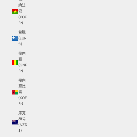
納法
索
(XOF
Fr)
希臘
(EUR
€)
幾內
亞
(GNF
Fr)
幾內
亞比
索
(XOF
Fr)
庫克
群島
(NZD
$)