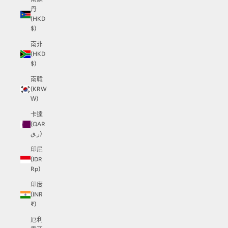
丹
(HKD
$)
南非
(HKD
$)
南韓
(KRW
₩)
卡達
(QAR
ر.ق)
印尼
(IDR
Rp)
印度
(INR
₹)
厄利