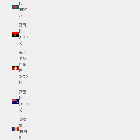
拉
(BDT
৳)
安哥
拉
(HKD
$)
安地
卡及
巴布
達
(XCD
$)
安奎
拉
(XCD
$)
安道
爾
(EUR
€)