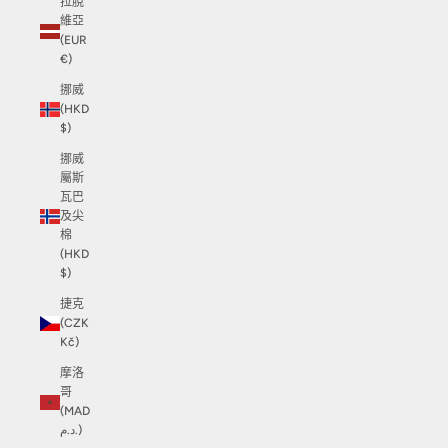
拉脫
維亞
(EUR
€)
挪威
(HKD
$)
挪威
屬斯
瓦巴
及尖
棉
(HKD
$)
捷克
(CZK
Kč)
摩洛
哥
(MAD
د.م.)