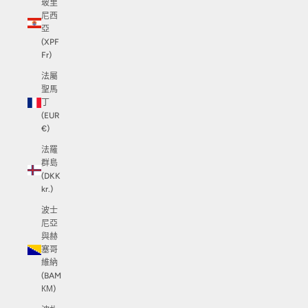
玻里
尼西
亞
(XPF
Fr)
法屬
聖馬
丁
(EUR
€)
法羅
群島
(DKK
kr.)
波士
尼亞
與赫
塞哥
維納
(BAM
КМ)