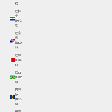
K)
巴拉
圭
(PYG
₲)
巴拿
馬
(USD
$)
巴林
(HKD
$)
巴西
(HKD
$)
巴貝
多
(BBD
$)
布吉