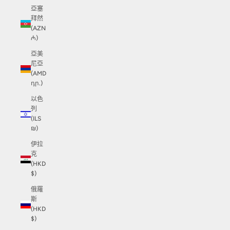
亞塞
拜然
(AZN
₼)
亞美
尼亞
(AMD
դր.)
以色
列
(ILS
₪)
伊拉
克
(HKD
$)
俄羅
斯
(HKD
$)