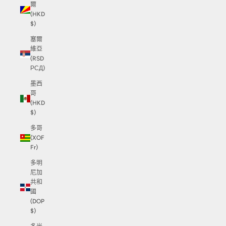
爾
(HKD
$)
塞爾
維亞
(RSD
РСД)
墨西
哥
(HKD
$)
多哥
(XOF
Fr)
多明
尼加
共和
國
(DOP
$)