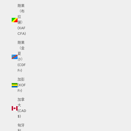
剛果
（布
拉
薩）
(XAF
CFA)
剛果
（金
夏
沙）
(CDF
Fr)
加彭
(XOF
Fr)
加拿
大
(CAD
$)
匈牙