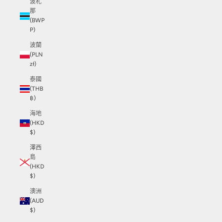
波札
那
(BWP
P)
波蘭
(PLN
zł)
泰國
(THB
฿)
海地
(HKD
$)
澤西
島
(HKD
$)
澳洲
(AUD
$)