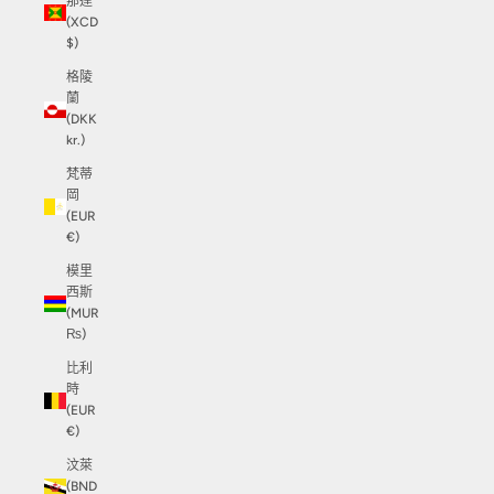
那達
(XCD
$)
格陵
蘭
(DKK
kr.)
梵蒂
岡
(EUR
€)
模里
西斯
(MUR
₨)
比利
時
(EUR
€)
汶萊
(BND