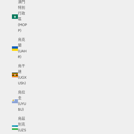
澳門
特別
行政
區
(MOP
P)
烏克
蘭
(UAH
₴)
烏干
達
(UGX
USh)
烏拉
圭
(UYU
$U)
烏茲
別克
(UZS