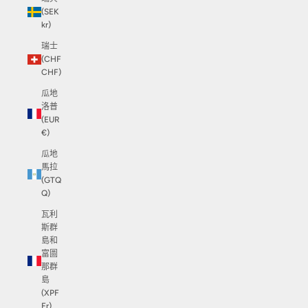
(SEK
kr)
瑞士
(CHF
CHF)
瓜地
洛普
(EUR
€)
瓜地
馬拉
(GTQ
Q)
瓦利
斯群
島和
富圖
那群
島
(XPF
Fr)