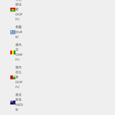
納法
索
(XOF
Fr)
希臘
(EUR
€)
幾內
亞
(GNF
Fr)
幾內
亞比
索
(XOF
Fr)
庫克
群島
(NZD
$)