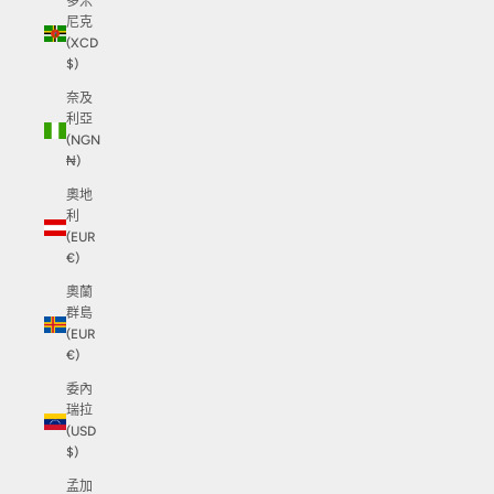
多米
尼克
(XCD
$)
奈及
利亞
(NGN
₦)
奧地
利
(EUR
€)
奧蘭
群島
(EUR
€)
委內
瑞拉
(USD
$)
孟加