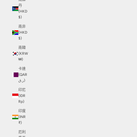
丹
(HKD
$)
南非
(HKD
$)
南韓
(KRW
₩)
卡達
(QAR
ر.ق)
印尼
(IDR
Rp)
印度
(INR
₹)
厄利