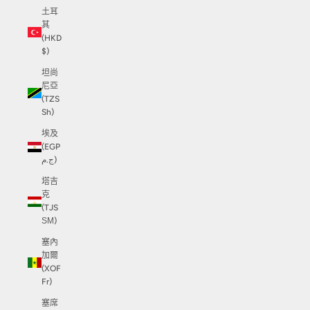
土耳
其
(HKD
$)
坦尚
尼亞
(TZS
Sh)
埃及
(EGP
ج.م)
塔吉
克
(TJS
ЅМ)
塞內
加爾
(XOF
Fr)
塞席