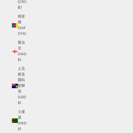
(CRC
₡)
喀麥
隆
(XAF
CFA)
喬治
亞
(HKD
$)
土克
斯及
開科
斯群
島
(USD
$)
土庫
曼
(HKD
$)