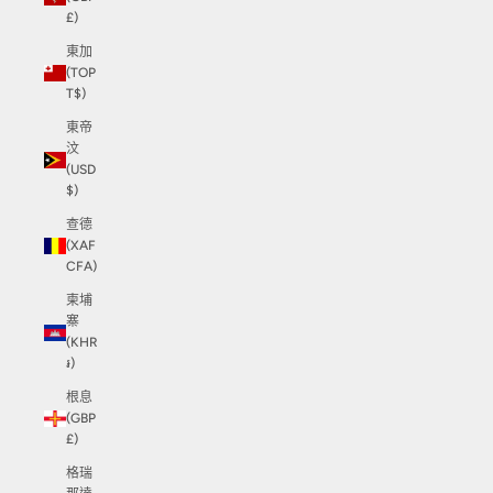
£)
東加
(TOP
T$)
東帝
汶
(USD
$)
查德
(XAF
CFA)
柬埔
寨
(KHR
៛)
根息
(GBP
£)
格瑞