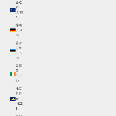
庫拉
索
(ANG
ƒ)
德國
(EUR
€)
愛沙
尼亞
(EUR
€)
愛爾
蘭
(EUR
€)
托克
勞群
島
(NZD
$)