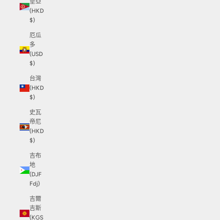
垂亞
(HKD
$)
厄瓜
多
(USD
$)
台灣
(HKD
$)
史瓦
帝尼
(HKD
$)
吉布
地
(DJF
Fdj)
吉爾
吉斯
(KGS