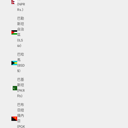
(NPR
Rs.)
巴勒
斯坦
自治
區
(ILS
₪)
巴哈
馬
(BSD
$)
巴基
斯坦
(PKR
₨)
巴布
亞紐
幾內
亞
(PGK