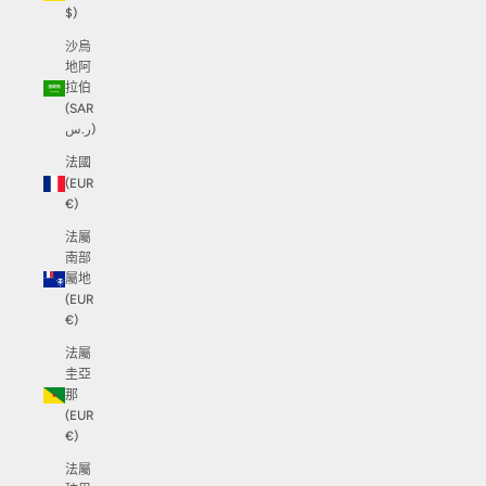
$)
沙烏
地阿
拉伯
(SAR
ر.س)
法國
(EUR
€)
法屬
南部
屬地
(EUR
€)
法屬
圭亞
那
(EUR
€)
法屬