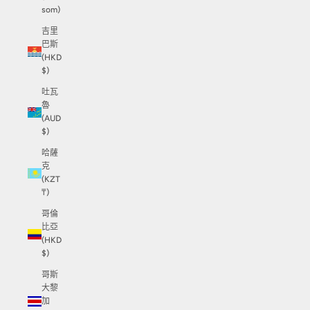
som)
吉里
巴斯
(HKD
$)
吐瓦
魯
(AUD
$)
哈薩
克
(KZT
₸)
哥倫
比亞
(HKD
$)
哥斯
大黎
加