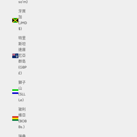
so'm)
牙買
加
(JMD
$)
特里
斯坦
達庫
尼亞
群島
(GBP
£)
獅子
山
(SLL
Le)
玻利
維亞
(BOB
Bs.)
瑞典