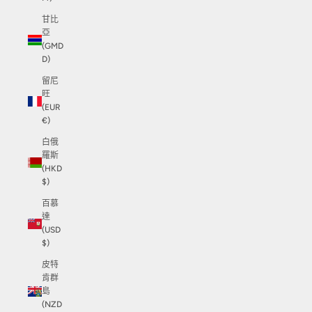
甘比
亞
(GMD
D)
留尼
旺
(EUR
€)
白俄
羅斯
(HKD
$)
百慕
達
(USD
$)
皮特
肯群
島
(NZD