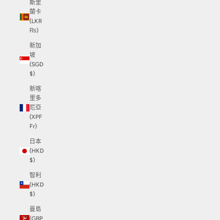
斯里
蘭卡
(LKR
₨)
新加
坡
(SGD
$)
新喀
里多
尼亞
(XPF
Fr)
日本
(HKD
$)
智利
(HKD
$)
曼島
(GBP