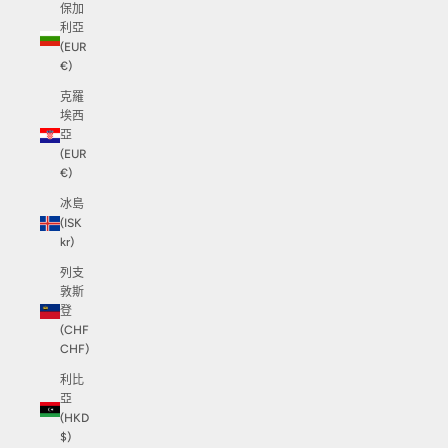
保加
利亞
(EUR
€)
克羅
埃西
亞
(EUR
€)
冰島
(ISK
kr)
列支
敦斯
登
(CHF
CHF)
利比
亞
(HKD
$)