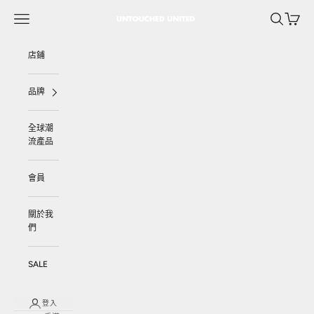
跳至內容
選單
搜尋
購物車
UNTOUCHED UNITED
店鋪
品牌
全球潮
流產品
會員
關於我
們
SALE
登入