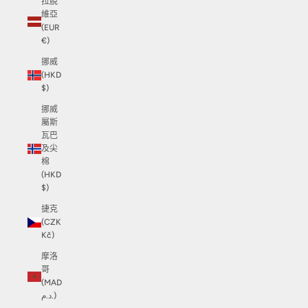
拉脫
維亞
(EUR
€)
挪威
(HKD
$)
挪威
屬斯
瓦巴
及尖
棉
(HKD
$)
捷克
(CZK
Kč)
摩洛
哥
(MAD
د.م.)