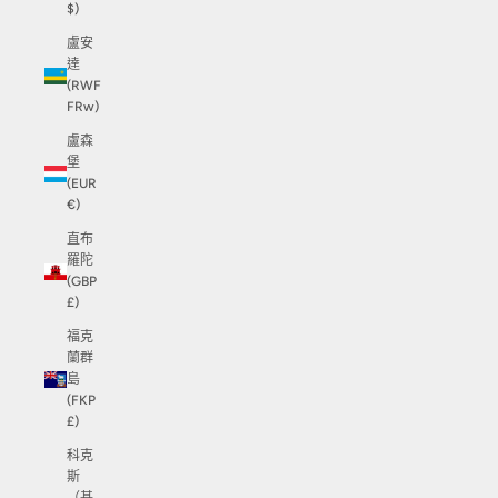
$)
盧安
達
(RWF
FRw)
盧森
堡
(EUR
€)
直布
羅陀
(GBP
£)
福克
蘭群
島
(FKP
£)
科克
斯