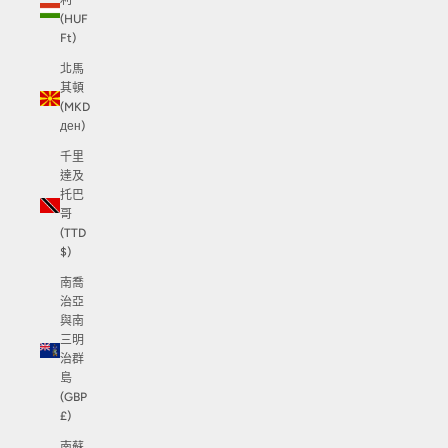
利
(HUF
Ft)
北馬
其頓
(MKD
ден)
千里
達及
托巴
哥
(TTD
$)
南喬
治亞
與南
三明
治群
島
(GBP
£)
南蘇