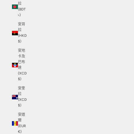
拉
(BDT
৳)
安哥
拉
(HKD
$)
安地
卡及
巴布
達
(XCD
$)
安奎
拉
(XCD
$)
安道
爾
(EUR
€)