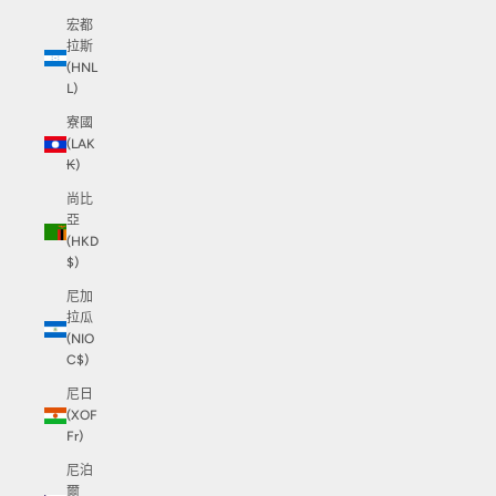
宏都
拉斯
(HNL
L)
寮國
(LAK
₭)
尚比
亞
(HKD
$)
尼加
拉瓜
(NIO
C$)
尼日
(XOF
Fr)
尼泊
爾