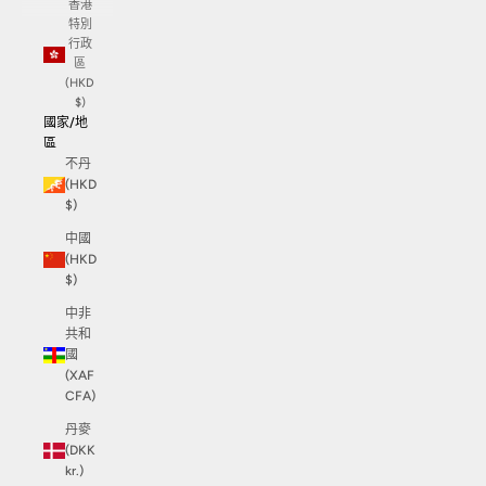
香港
特別
行政
區
(HKD
$)
國家/地
區
不丹
(HKD
$)
中國
(HKD
$)
中非
共和
國
(XAF
CFA)
丹麥
(DKK
kr.)