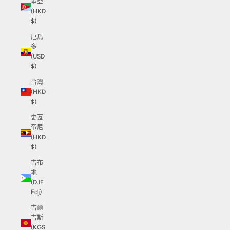
垂亞
(HKD
$)
厄瓜
多
(USD
$)
台灣
(HKD
$)
史瓦
帝尼
(HKD
$)
吉布
地
(DJF
Fdj)
吉爾
吉斯
(KGS