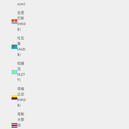
som)
吉里
巴斯
(HKD
$)
吐瓦
魯
(AUD
$)
哈薩
克
(KZT
₸)
哥倫
比亞
(HKD
$)
哥斯
大黎
加