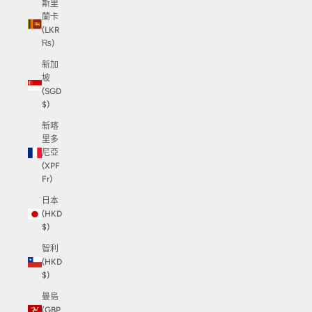
斯里
蘭卡
(LKR
₨)
新加
坡
(SGD
$)
新喀
里多
尼亞
(XPF
Fr)
日本
(HKD
$)
智利
(HKD
$)
曼島
(GBP