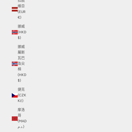
拉脫
維亞
(EUR
€)
挪威
(HKD
$)
挪威
屬斯
瓦巴
及尖
棉
(HKD
$)
捷克
(CZK
Kč)
摩洛
哥
(MAD
د.م.)