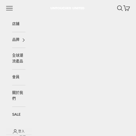
跳至內容
選單
搜尋
購物車
UNTOUCHED UNITED
店鋪
品牌
全球潮
流產品
會員
關於我
們
SALE
登入