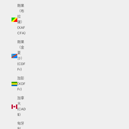
剛果
（布
拉
薩）
(XAF
CFA)
剛果
（金
夏
沙）
(CDF
Fr)
加彭
(XOF
Fr)
加拿
大
(CAD
$)
匈牙