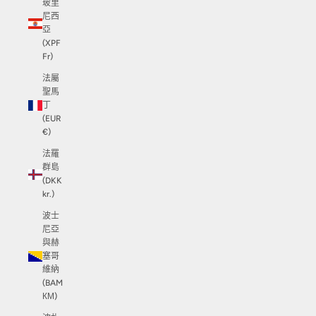
玻里
尼西
亞
(XPF
Fr)
法屬
聖馬
丁
(EUR
€)
法羅
群島
(DKK
kr.)
波士
尼亞
與赫
塞哥
維納
(BAM
КМ)