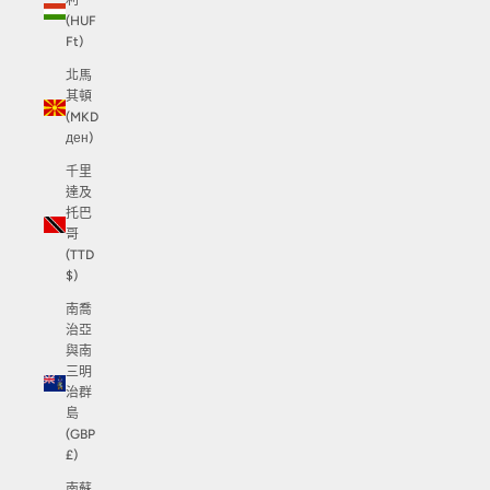
利
(HUF
Ft)
北馬
其頓
(MKD
ден)
千里
達及
托巴
哥
(TTD
$)
南喬
治亞
與南
三明
治群
島
(GBP
£)
南蘇