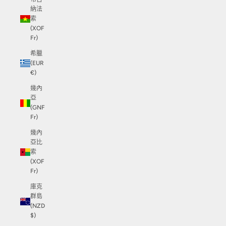
納法
索
(XOF
Fr)
希臘
(EUR
€)
幾內
亞
(GNF
Fr)
幾內
亞比
索
(XOF
Fr)
庫克
群島
(NZD
$)