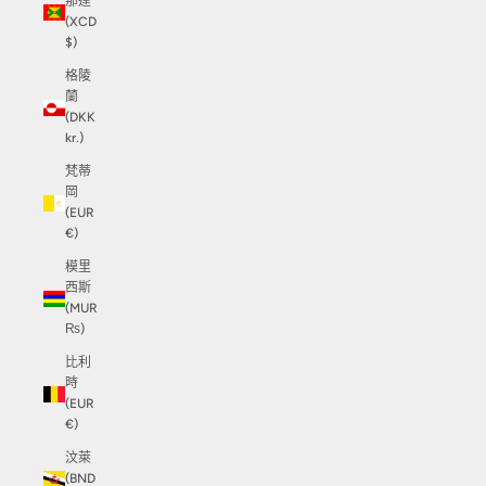
那達
(XCD
$)
格陵
蘭
(DKK
kr.)
梵蒂
岡
(EUR
€)
模里
西斯
(MUR
₨)
比利
時
(EUR
€)
汶萊
(BND