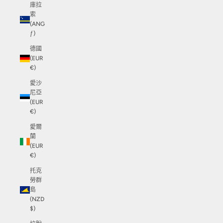
庫拉
索
(ANG
ƒ)
德國
(EUR
€)
愛沙
尼亞
(EUR
€)
愛爾
蘭
(EUR
€)
托克
勞群
島
(NZD
$)