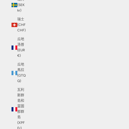
(SEK
kr)
瑞士
(CHF
CHF)
瓜地
洛普
(EUR
€)
瓜地
馬拉
(GTQ
Q)
瓦利
斯群
島和
富圖
那群
島
(XPF
Fr)