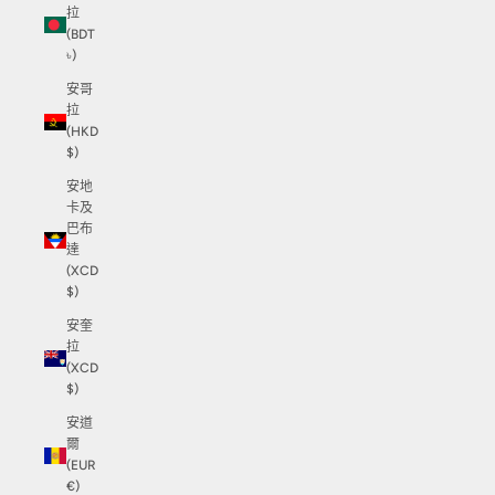
拉
(BDT
৳)
安哥
拉
(HKD
$)
安地
卡及
巴布
達
(XCD
$)
安奎
拉
(XCD
$)
安道
爾
(EUR
€)