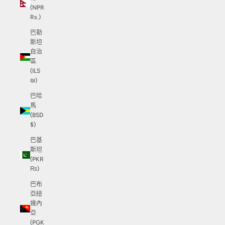
(NPR
Rs.)
巴勒
斯坦
自治
區
(ILS
₪)
巴哈
馬
(BSD
$)
巴基
斯坦
(PKR
₨)
巴布
亞紐
幾內
亞
(PGK