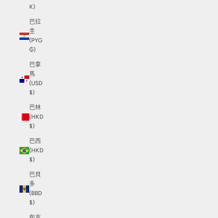
K)
巴拉
圭
(PYG
₲)
巴拿
馬
(USD
$)
巴林
(HKD
$)
巴西
(HKD
$)
巴貝
多
(BBD
$)
布吉