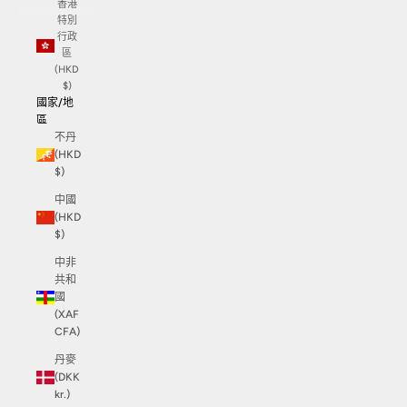
香港
特別
行政
區
(HKD
$)
國家/地
區
不丹
(HKD
$)
中國
(HKD
$)
中非
共和
國
(XAF
CFA)
丹麥
(DKK
kr.)