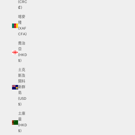
(CRC
₡)
喀麥
隆
(XAF
CFA)
喬治
亞
(HKD
$)
土克
斯及
開科
斯群
島
(USD
$)
土庫
曼
(HKD
$)