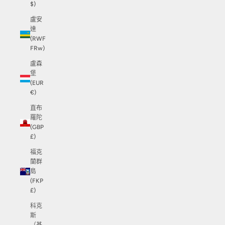
$)
盧安
達
(RWF
FRw)
盧森
堡
(EUR
€)
直布
羅陀
(GBP
£)
福克
蘭群
島
(FKP
£)
科克
斯