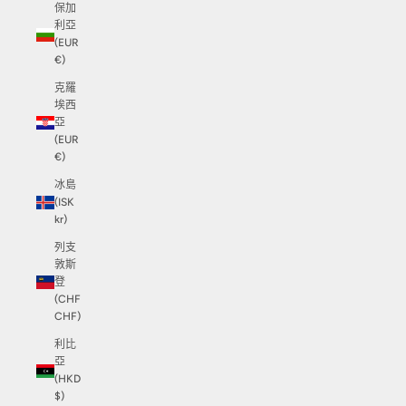
保加
利亞
(EUR
€)
克羅
埃西
亞
(EUR
€)
冰島
(ISK
kr)
列支
敦斯
登
(CHF
CHF)
利比
亞
(HKD
$)