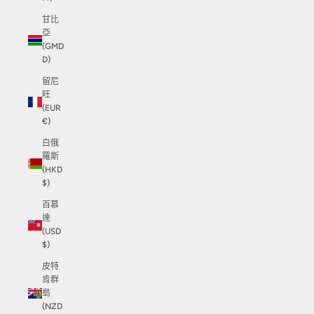
甘比
亞
(GMD
D)
留尼
旺
(EUR
€)
白俄
羅斯
(HKD
$)
百慕
達
(USD
$)
皮特
肯群
島
(NZD