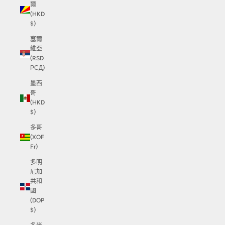
爾
(HKD
$)
塞爾
維亞
(RSD
РСД)
墨西
哥
(HKD
$)
多哥
(XOF
Fr)
多明
尼加
共和
國
(DOP
$)