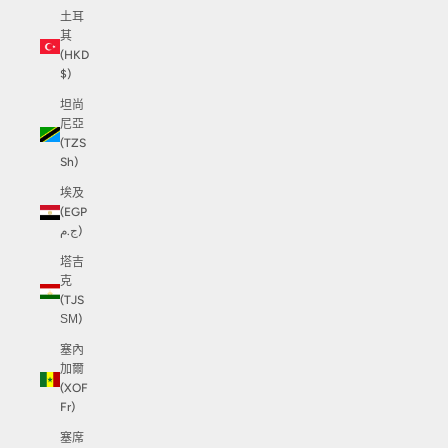
土耳
其
(HKD
$)
坦尚
尼亞
(TZS
Sh)
埃及
(EGP
ج.م)
塔吉
克
(TJS
ЅМ)
塞內
加爾
(XOF
Fr)
塞席