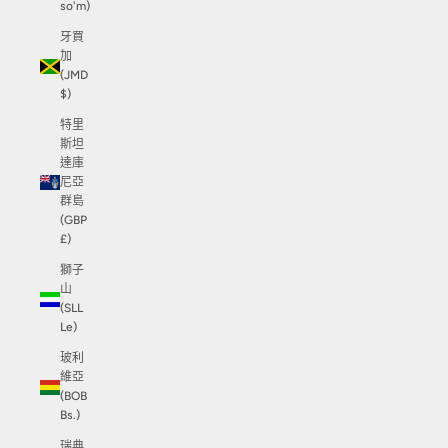
so'm)
牙買
加
(JMD
$)
特里
斯坦
達庫
尼亞
群島
(GBP
£)
獅子
山
(SLL
Le)
玻利
維亞
(BOB
Bs.)
瑞典