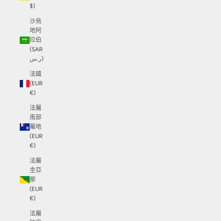
$)
沙烏
地阿
拉伯
(SAR
ر.س)
法國
(EUR
€)
法屬
南部
屬地
(EUR
€)
法屬
圭亞
那
(EUR
€)
法屬