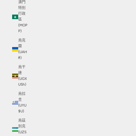
澳門
特別
行政
區
(MOP
P)
烏克
蘭
(UAH
₴)
烏干
達
(UGX
USh)
烏拉
圭
(UYU
$U)
烏茲
別克
(UZS