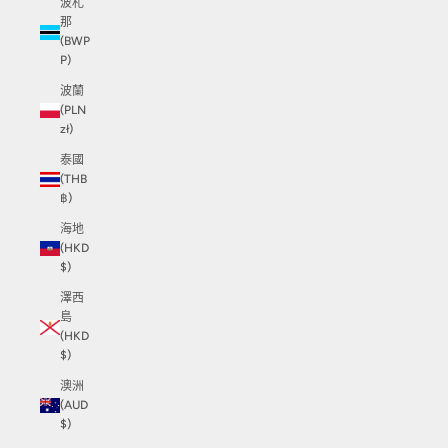
波札
那
(BWP
P)
波蘭
(PLN
zł)
泰國
(THB
฿)
海地
(HKD
$)
澤西
島
(HKD
$)
澳洲
(AUD
$)