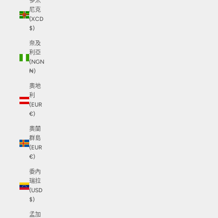
多米
尼克
(XCD
$)
奈及
利亞
(NGN
₦)
奧地
利
(EUR
€)
奧蘭
群島
(EUR
€)
委內
瑞拉
(USD
$)
孟加