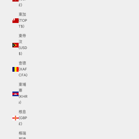
£)
東加
(TOP
T$)
東帝
汶
(USD
$)
查德
(XAF
CFA)
柬埔
寨
(KHR
៛)
根息
(GBP
£)
格瑞