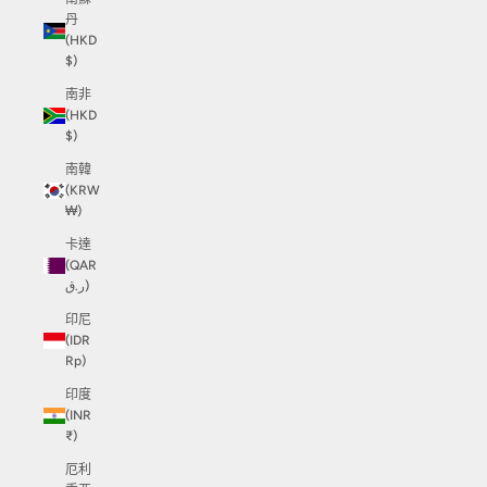
丹
(HKD
$)
南非
(HKD
$)
南韓
(KRW
₩)
卡達
(QAR
ر.ق)
印尼
(IDR
Rp)
印度
(INR
₹)
厄利