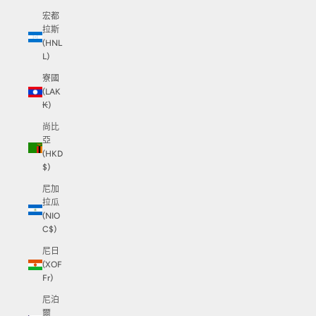
宏都
拉斯
(HNL
L)
寮國
(LAK
₭)
尚比
亞
(HKD
$)
尼加
拉瓜
(NIO
C$)
尼日
(XOF
Fr)
尼泊
爾